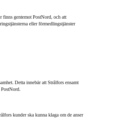
rer finns gentemot PostNord, och att
ingstjänsterna eller förmedlingstjänster
d.
amhet. Detta innebär att Strålfors ensamt
ån PostNord.
 Strålfors kunder ska kunna klaga om de anser