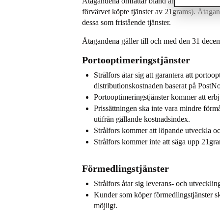
Åtagandena omfattar bland annat Strålfors ha
förvärvet köpte tjänster av 21grams). Åtagande
dessa som fristående tjänster.
Åtagandena gäller till och med den 31 dec
Portooptimeringstjänster
Strålfors åtar sig att garantera att porto
distributionskostnaden baserat på PostNo
Portooptimeringstjänster kommer att erbj
Prissättningen ska inte vara mindre för
utifrån gällande kostnadsindex.
Strålfors kommer att löpande utveckla och
Strålfors kommer inte att säga upp 21gra
Förmedlingstjänster
Strålfors åtar sig leverans- och utveckl
Kunder som köper förmedlingstjänster ska k
möjligt.