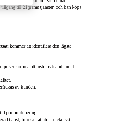
nder (inklusive de kunder som innan
 tillgång till 21grams tjänster, och kan köpa
rtsatt kommer att identifiera den lägsta
.
 priser komma att justeras bland annat
nalitet.
fterfrågas av kunden.
 till portooptimering.
d tjänst, förutsatt att det är tekniskt