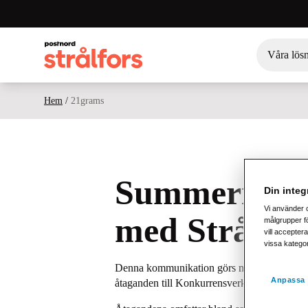
Våra lös
Hem
/
21grams
Summering av
Din integr
Vi använder 
med Strålfor
målgrupper fö
vill acceptera
vissa katego
Denna kommunikation görs med anledning av K
Anpassa 
åtaganden till Konkurrensverket i Sverige.