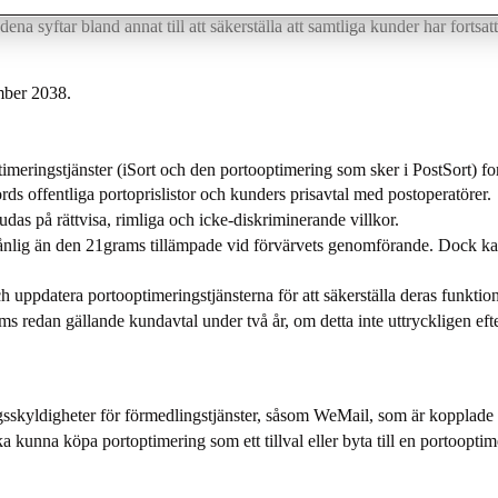
ntering av portoptimeringstjänster och förmedlingstjänster för våra ku
na syftar bland annat till att säkerställa att samtliga kunder har fortsatt
ember 2038.
optimeringstjänster (iSort och den portooptimering som sker i PostSort) fo
rds offentliga portoprislistor och kunders prisavtal med postoperatörer
udas på rättvisa, rimliga och icke-diskriminerande villkor.
månlig än den 21grams tillämpade vid förvärvets genomförande. Dock kan
 uppdatera portooptimeringstjänsterna för att säkerställa deras funktio
ms redan gällande kundavtal under två år, om detta inte uttryckligen e
ingsskyldigheter för förmedlingstjänster, såsom WeMail, som är kopplade
unna köpa portoptimering som ett tillval eller byta till en portooptimera