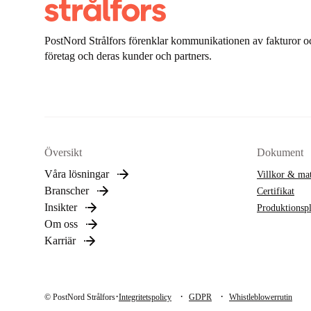
PostNord Strålfors förenklar kommunikationen av fakturor oc
företag och deras kunder och partners.
Översikt
Dokument
Våra lösningar
Villkor & mat
Branscher
Certifikat
Insikter
Produktionsp
Om oss
Karriär
·
·
·
© PostNord Strålfors
Integritetspolicy
GDPR
Whistleblowerrutin