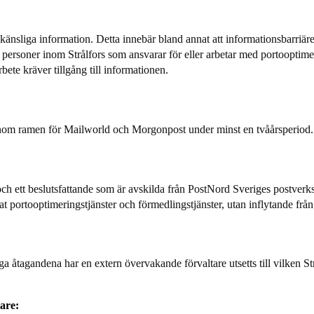
s känsliga information. Detta innebär bland annat att informationsbarriä
e personer inom Strålfors som ansvarar för eller arbetar med portooptimer
bete kräver tillgång till informationen.
a inom ramen för Mailworld och Morgonpost under minst en tvåårsperio
och ett beslutsfattande som är avskilda från PostNord Sveriges postverks
at portooptimeringstjänster och förmedlingstjänster, utan inflytande fr
lliga åtagandena har en extern övervakande förvaltare utsetts till vilken
are: