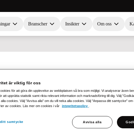
ningar
Branscher
Insikter
Om oss
Ka
 frivilliga åtagand
itet är viktig för oss
cookies för att göra din upplevelse av webbplatsen så bra som möjligt. Vi analyserar även b
s förvärv av 21grams
r att upprätta statistik samt rikta relevant information och marknadsföring till dig. Välj ”Godk
 alla cookies. Välj "Avvisa alla" om du vill neka alla cookies. Välj "Anpassa ditt samtycke" om du 
rier av cookies. Läs mer om cookies i vår
integritetspolicy
.
onkurrensverkets beslut och instruktioner i samband med förvärvet av 
ditt samtycke
Avvisa alla
Godk