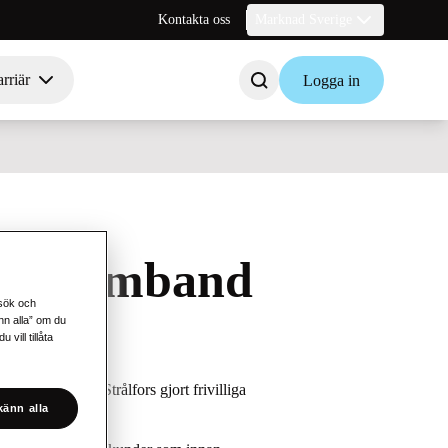
Kontakta oss
Marknad Sverige
rriär
Logga in
en i samband
esök och
änn alla” om du
vill tillåta
21grams där Strålfors gjort frivilliga
änn alla