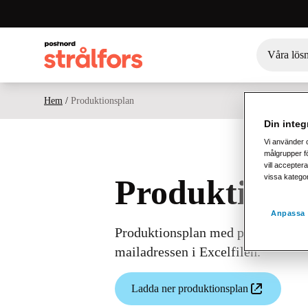
Våra lös
Hem
/
Produktionsplan
Din integr
Vi använder 
målgrupper fö
vill acceptera
vissa katego
Produktions
Anpassa 
Produktionsplan med planeringssch
mailadressen i Excelfilen.
Ladda ner produktionsplan