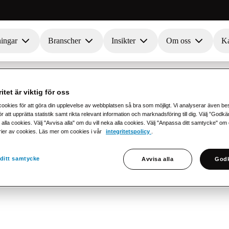
ningar
Branscher
Insikter
Om oss
Ka
itet är viktig för oss
cookies för att göra din upplevelse av webbplatsen så bra som möjligt. Vi analyserar även b
r att upprätta statistik samt rikta relevant information och marknadsföring till dig. Välj ”Godk
 alla cookies. Välj "Avvisa alla" om du vill neka alla cookies. Välj "Anpassa ditt samtycke" om du 
rier av cookies. Läs mer om cookies i vår
integritetspolicy
.
plan
ditt samtycke
Avvisa alla
Godk
ema kan laddas ned som Excelfil. Fyll i formuläret och