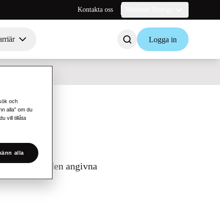
Kontakta oss
Marknad Sverige
rriär
Logga in
esök och
änn alla” om du
vill tillåta
änn alla
 skicka till den angivna