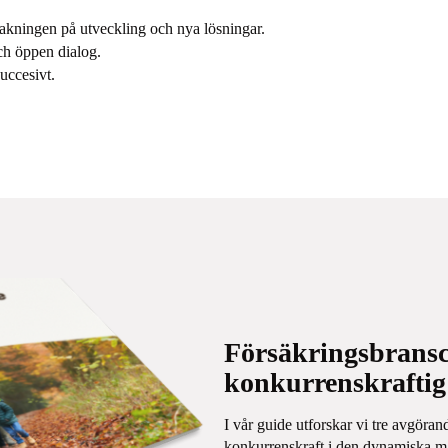
akningen på utveckling och nya lösningar.
ch öppen dialog.
uccesivt.
Försäkringsbransch
konkurrenskraftig
I vår guide utforskar vi tre avgöran
konkurrenskraft i den dynamiska m