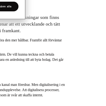
änn alla
veta vilka lösningar som finns
ar att ett utvecklande och tätt
i framkant.
öra den mer hållbar. Framför allt förväntar
 pärm. De vill kunna teckna och betala
ra en anledning till att byta bolag. Det går
 kanal man föredrar. Men digitalisering i en
undupplevelse. Att digitalisera processer,
m är svår att skaffa internt.