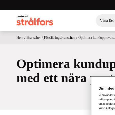
Våra lös
Hem
/
Branscher
/
Försäkringsbranschen
/
Optimera kundupplevelse
Optimera kundup
med ett nära par
Din integr
Vi använder 
målgrupper fö
vill acceptera
vissa katego