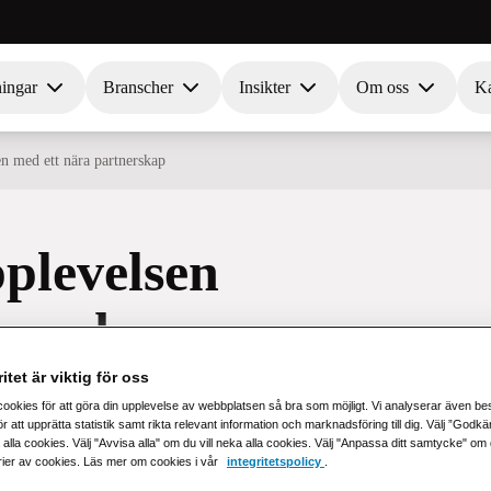
ningar
Branscher
Insikter
Om oss
Ka
n med ett nära partnerskap
plevelsen
tnerskap
itet är viktig för oss
cookies för att göra din upplevelse av webbplatsen så bra som möjligt. Vi analyserar även b
r att upprätta statistik samt rikta relevant information och marknadsföring till dig. Välj ”Godk
 alla cookies. Välj "Avvisa alla" om du vill neka alla cookies. Välj "Anpassa ditt samtycke" om du 
rier av cookies. Läs mer om cookies i vår
integritetspolicy
.