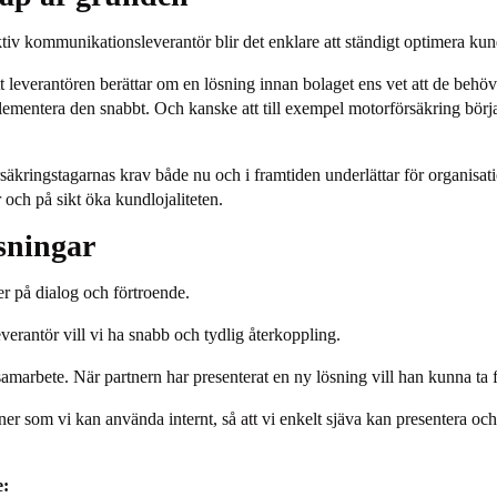
iv kommunikationsleverantör blir det enklare att ständigt optimera ku
t leverantören berättar om en lösning innan bolaget ens vet att de behö
ementera den snabbt. Och kanske att till exempel motorförsäkring börj
äkringstagarnas krav både nu och i framtiden underlättar för organisatio
r och på sikt öka kundlojaliteten.
ösningar
er på dialog och förtroende.
verantör vill vi ha snabb och tydlig återkoppling.
marbete. När partnern har presenterat en ny lösning vill han kunna ta frå
ner som vi kan använda internt, så att vi enkelt sjäva kan presentera och
e: