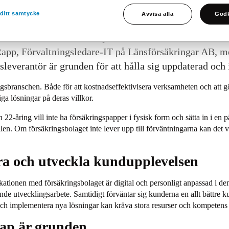
ditt samtycke
Avvisa alla
Godk
a möta sina kunders krav på kommunikation behöver de 
app, Förvaltningsledare-IT på Länsförsäkringar AB, men
verantör är grunden för att hålla sig uppdaterad och 
ringsbranschen. Både för att kostnadseffektivisera verksamheten och att g
a lösningar på deras villkor.
En 22-åring vill inte ha försäkringspapper i fysisk form och sätta in i en
en. Om försäkringsbolaget inte lever upp till förväntningarna kan det va
era och utveckla kundupplevelsen
kationen med försäkringsbolaget är digital och personligt anpassad i den
ande utvecklingsarbete. Samtidigt förväntar sig kunderna en allt bättre k
h implementera nya lösningar kan kräva stora resurser och kompetens so
kap är grunden