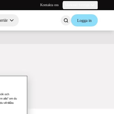
Kontakta oss
Marknad Sverige
rriär
Logga in
esök och
änn alla” om du
vill tillåta