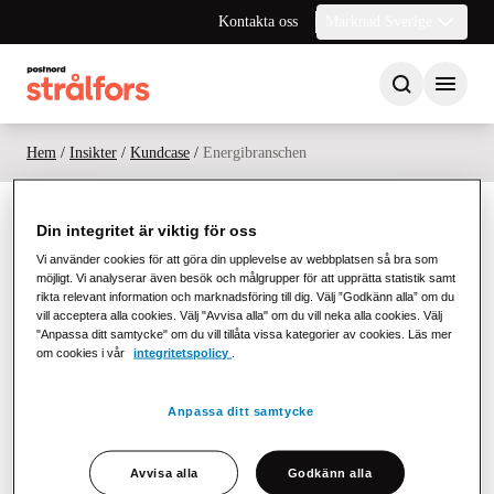
Kontakta oss
Marknad Sverige
Hem
/
Insikter
/
Kundcase
/
Energibranschen
Din integritet är viktig för oss
Vi använder cookies för att göra din upplevelse av webbplatsen så bra som
möjligt. Vi analyserar även besök och målgrupper för att upprätta statistik samt
rikta relevant information och marknadsföring till dig. Välj ”Godkänn alla” om du
vill acceptera alla cookies. Välj "Avvisa alla" om du vill neka alla cookies. Välj
PostNord Strålfors förenklar kommunikationen av fakturor och
"Anpassa ditt samtycke" om du vill tillåta vissa kategorier av cookies. Läs mer
viktig affärsinformation mellan företag och deras kunder och
om cookies i vår
integritetspolicy
.
partners.
Anpassa ditt samtycke
Håll dig uppdaterad!
Avvisa alla
Godkänn alla
Prenumerera på vårt nyhetsbrev för insikter, trender och