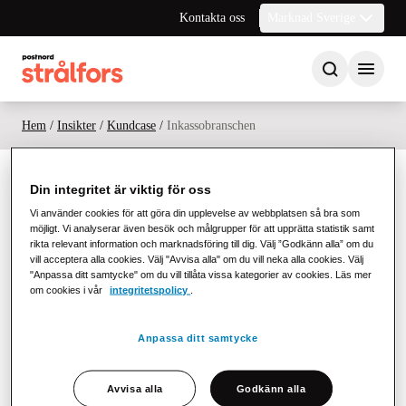
Kontakta oss
Marknad Sverige
Hem
/
Insikter
/
Kundcase
/
Inkassobranschen
Din integritet är viktig för oss
Vi använder cookies för att göra din upplevelse av webbplatsen så bra som
möjligt. Vi analyserar även besök och målgrupper för att upprätta statistik samt
rikta relevant information och marknadsföring till dig. Välj ”Godkänn alla” om du
vill acceptera alla cookies. Välj "Avvisa alla" om du vill neka alla cookies. Välj
PostNord Strålfors förenklar kommunikationen av fakturor och
"Anpassa ditt samtycke" om du vill tillåta vissa kategorier av cookies. Läs mer
viktig affärsinformation mellan företag och deras kunder och
om cookies i vår
integritetspolicy
.
partners.
Anpassa ditt samtycke
Håll dig uppdaterad!
Avvisa alla
Godkänn alla
Prenumerera på vårt nyhetsbrev för insikter, trender och