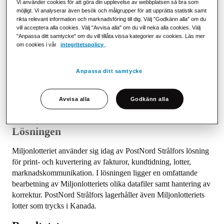
Vi använder cookies för att göra din upplevelse av webbplatsen så bra som
möjligt. Vi analyserar även besök och målgrupper för att upprätta statistik samt
Fram till 2008 skötte Miljonlotteriet all kuvertering och utskick
rikta relevant information och marknadsföring till dig. Välj ”Godkänn alla” om du
i lokalerna i Mölnlycke. Men i takt med att företaget växte
vill acceptera alla cookies. Välj "Avvisa alla" om du vill neka alla cookies. Välj
"Anpassa ditt samtycke" om du vill tillåta vissa kategorier av cookies. Läs mer
ökade kraven på modernare utrustning och en mer effektiv
om cookies i vår
integritetspolicy
.
helhetslösning. Det hade PostNord Strålfors.
– För oss var det en överlevnadsfråga, det var helt nödvändigt
Anpassa ditt samtycke
att göra den förändringen. PostNord Strålfors hade helt andra
utvecklingsmöjligheter, både på produkt- och
Avvisa alla
Godkänn alla
distributionssidan, säger Jan Erlandsson, COO på
Miljonlotteriet.
Lösningen
Miljonlotteriet använder sig idag av PostNord Strålfors lösning
för print- och kuvertering av fakturor, kundtidning, lotter,
marknadskommunikation. I lösningen ligger en omfattande
bearbetning av Miljonlotteriets olika datafiler samt hantering av
korrektur. PostNord Strålfors lagerhåller även Miljonlotteriets
lotter som trycks i Kanada.