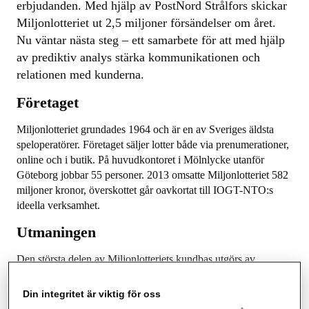
erbjudanden. Med hjälp av PostNord Strålfors skickar
Miljonlotteriet ut 2,5 miljoner försändelser om året.
Nu väntar nästa steg – ett samarbete för att med hjälp
av prediktiv analys stärka kommunikationen och
relationen med kunderna.
Företaget
Miljonlotteriet grundades 1964 och är en av Sveriges äldsta
speloperatörer. Företaget säljer lotter både via prenumerationer,
online och i butik. På huvudkontoret i Mölnlycke utanför
Göteborg jobbar 55 personer. 2013 omsatte Miljonlotteriet 582
miljoner kronor, överskottet går oavkortat till IOGT-NTO:s
ideella verksamhet.
Utmaningen
Den största delen av Miljonlotteriets kundbas utgörs av
prenumeranter. Varje månad får cirka 200 000 personer runt
om i Sverige sina lotter hemskickade i ett kuvert tillsammans
Din integritet är viktig för oss
med bland annat en kundtidning.