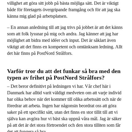
villighet att göra sitt jobb på bästa möjliga sätt. Det är viktigt
både för företagets övergripande framgång och för att jag ska
känna mig glad på arbetsplatsen.
– En annan anledning till att jag trivs på jobbet är att det känns
som att folk lyssnar på mig och andra. Jag känner att jag har
möjlighet att bidra med idéer och input. Det är såklart även
viktigt att det finns en kompetent och omtänksam ledning. Allt
det här finns på PostNord Strålfors.
Varför tror du att det funkar så bra med den
typen av frihet på PostNord Strålfors?
– Det beror definitivt på ledningen vi har. Vår chef här i
Danmark har alltid varit väldigt medveten om att varje individ
har olika behov när det kommer till olika arbetssätt och när de
föredrar att arbeta. Ingen har någonsin beordrat oss att göra
saker på ett specifikt sätt, utan det finns en stor tillit till att vi
själva kan avgöra hur vi bäst ska uppnå våra mål. Jag är säker
på att det är det stora förtroendet och den stora tilliten som får
det att fungera så bra.