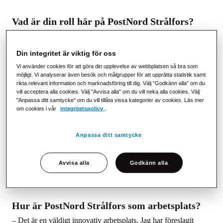
Vad är din roll här på PostNord Strålfors?
– Jag började på PostNord Strålfors 2020. Jag har arbetat med
försäljning i alla mina tidigare roller och gör det fortfarande.
Din integritet är viktig för oss
Jag arbetar med väldigt erfarna, kompetenta människor som vet
Vi använder cookies för att göra din upplevelse av webbplatsen så bra som
en hel del om områdena vi är aktiva inom.
möjligt. Vi analyserar även besök och målgrupper för att upprätta statistik samt
rikta relevant information och marknadsföring till dig. Välj ”Godkänn alla” om du
– Min första roll på PostNord Strålfors var Account Manager
vill acceptera alla cookies. Välj "Avvisa alla" om du vill neka alla cookies. Välj
och jag blev befordrad till Key Account Manager för ett tag
"Anpassa ditt samtycke" om du vill tillåta vissa kategorier av cookies. Läs mer
om cookies i vår
integritetspolicy
.
sedan. Jag har haft en väldigt spännande och givande resa
under de senaste två åren, vilket har lett till en enorm
utveckling för mig. Just nu är jag i kontakt med några av de
Anpassa ditt samtycke
största företagen i Danmark. Om du är beslutsam, arbetar hårt
och gör ditt jobb bra finns det möjlighet för alla medarbetare att
Avvisa alla
Godkänn alla
få ännu mer ansvar. Jag tror även att det är enkelt att bli sedd
här och att göra sin åsikt hörd. Alla får komma med input.
Hur är PostNord Strålfors som arbetsplats?
– Det är en väldigt innovativ arbetsplats. Jag har föreslagit