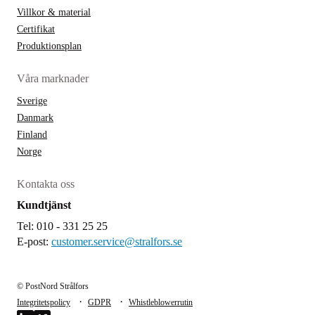
Villkor & material
Certifikat
Produktionsplan
Våra marknader
Sverige
Danmark
Finland
Norge
Kontakta oss
Kundtjänst
Tel: 010 - 331 25 25
E-post:
customer.service@stralfors.se
© PostNord Strålfors
·
·
Integritetspolicy
GDPR
Whistleblowerrutin