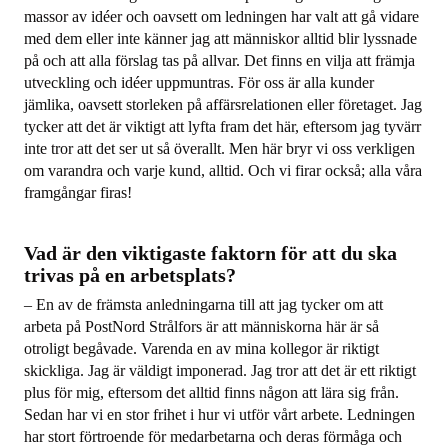
massor av idéer och oavsett om ledningen har valt att gå vidare
med dem eller inte känner jag att människor alltid blir lyssnade
på och att alla förslag tas på allvar. Det finns en vilja att främja
utveckling och idéer uppmuntras. För oss är alla kunder
jämlika, oavsett storleken på affärsrelationen eller företaget. Jag
tycker att det är viktigt att lyfta fram det här, eftersom jag tyvärr
inte tror att det ser ut så överallt. Men här bryr vi oss verkligen
om varandra och varje kund, alltid. Och vi firar också; alla våra
framgångar firas!
Vad är den viktigaste faktorn för att du ska
trivas på en arbetsplats?
– En av de främsta anledningarna till att jag tycker om att
arbeta på PostNord Strålfors är att människorna här är så
otroligt begåvade. Varenda en av mina kollegor är riktigt
skickliga. Jag är väldigt imponerad. Jag tror att det är ett riktigt
plus för mig, eftersom det alltid finns någon att lära sig från.
Sedan har vi en stor frihet i hur vi utför vårt arbete. Ledningen
har stort förtroende för medarbetarna och deras förmåga och