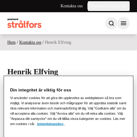
Kontakta oss
Marknad Sverige
Hem
/
Kontakta oss
/
Henrik Elfving
Henrik Elfving
Key Account Manager
Din integritet är viktig för oss
Vi använder cookies för att göra din upplevelse av webbplatsen så bra som
möjligt. Vi analyserar även besök och målgrupper för att upprätta statistik samt
rikta relevant information och marknadsföring till dig. Välj ”Godkänn alla” om du
vill acceptera alla cookies. Välj "Avvisa alla" om du vill neka alla cookies. Välj
"Anpassa ditt samtycke" om du vill tillåta vissa kategorier av cookies. Läs mer
om cookies i vår
integritetspolicy
.