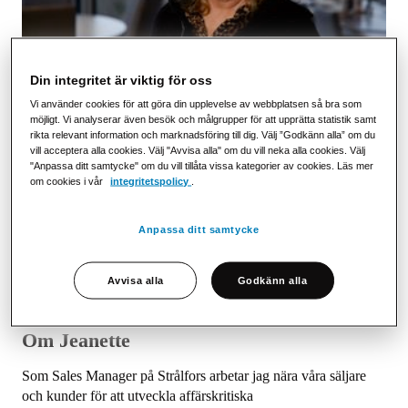
Din integritet är viktig för oss
Vi använder cookies för att göra din upplevelse av webbplatsen så bra som
Kontaktinformation
möjligt. Vi analyserar även besök och målgrupper för att upprätta statistik samt
+46 (0)76 881 20 51
rikta relevant information och marknadsföring till dig. Välj ”Godkänn alla” om du
jeanette.wittgren@stralfors.se
vill acceptera alla cookies. Välj "Avvisa alla" om du vill neka alla cookies. Välj
"Anpassa ditt samtycke" om du vill tillåta vissa kategorier av cookies. Läs mer
Kontor
om cookies i vår
integritetspolicy
.
Malmö
Språk
Anpassa ditt samtycke
Svenska, engelska
Sociala medier
LinkedIn
Avvisa alla
Godkänn alla
Om Jeanette
Som Sales Manager på Strålfors arbetar jag nära våra säljare
och kunder för att utveckla affärskritiska