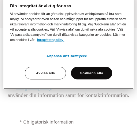
Din integritet är viktig för oss
Vi använder cookies för att göra din upplevelse av webbplatsen så bra som
möjligt. Vi analyserar även besök och målgrupper för att upprätta statistik samt
rikta relevant information och marknadsföring till dig. Välj ”Godkänn alla” om du
vill acceptera alla cookies. Välj "Avvisa alla" om du vill neka alla cookies. Välj
"Anpassa ditt samtycke" om du vill tillåta vissa kategorier av cookies. Läs mer
om cookies i vår
integritetspolicy
.
Ladda ner rapporten
Anpassa ditt samtycke
Genom att fylla i min e-postadress accepterar jag att
PostNord Strålfors sparar mina uppgifter och kan
Avvisa alla
Godkänn alla
använda dem för att kontakta mig.
Se vår
integritetspolicy
för mer information om hur vi
använder din information samt för kontaktinformation.
‌* Obligatorisk information