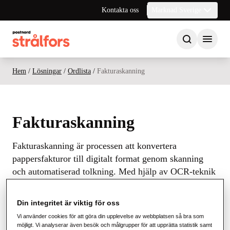
Kontakta oss
Marknad Sverige
Hem
/
Lösningar
/
Ordlista
/
Fakturaskanning
Fakturaskanning
Fakturaskanning är processen att konvertera
pappersfakturor till digitalt format genom skanning
och automatiserad tolkning. Med hjälp av OCR-teknik
(Optical Character Recognition) extraheras nyckeldata
som leverantör, belopp, fakturanummer och
Din integritet är viktig för oss
förfallodatum, så att fakturan kan hanteras elektroniskt
Vi använder cookies för att göra din upplevelse av webbplatsen så bra som
i företagets affärssystem.
möjligt. Vi analyserar även besök och målgrupper för att upprätta statistik samt