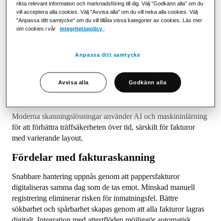
rikta relevant information och marknadsföring till dig. Välj ”Godkänn alla” om du
Hur fungerar fakturaskanning?
vill acceptera alla cookies. Välj "Avvisa alla" om du vill neka alla cookies. Välj
"Anpassa ditt samtycke" om du vill tillåta vissa kategorier av cookies. Läs mer
om cookies i vår
integritetspolicy
.
Pappersfakturan skannas och omvandlas till en digital bild.
OCR-programvara analyserar bilden och identifierar relevanta
datafält. Den extraherade datan valideras mot fördefinierade
Anpassa ditt samtycke
regler och matchas vid behov mot leverantörsregister och
inköpsorder. Det färdiga resultatet — en strukturerad digital
Avvisa alla
Godkänn alla
faktura — skickas vidare till ekonomisystemet för kontering
och attestering.
Moderna skanningslösningar använder AI och maskininlärning
för att förbättra träffsäkerheten över tid, särskilt för fakturor
med varierande layout.
Fördelar med fakturaskanning
Snabbare hantering uppnås genom att pappersfakturor
digitaliseras samma dag som de tas emot. Minskad manuell
registrering eliminerar risken för inmatningsfel. Bättre
sökbarhet och spårbarhet skapas genom att alla fakturor lagras
digitalt. Integration med attestflöden möjliggör automatisk