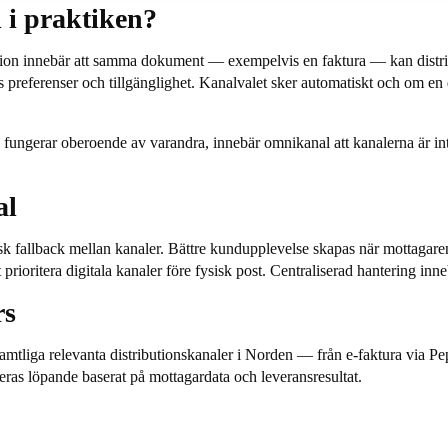
 i praktiken?
n innebär att samma dokument — exempelvis en faktura — kan distribuer
 preferenser och tillgänglighet. Kanalvalet sker automatiskt och om en d
na fungerar oberoende av varandra, innebär omnikanal att kanalerna är in
al
 fallback mellan kanaler. Bättre kundupplevelse skapas när mottagaren
ioritera digitala kanaler före fysisk post. Centraliserad hantering innebä
rs
 samtliga relevanta distributionskanaler i Norden — från e-faktura via Pe
ras löpande baserat på mottagardata och leveransresultat.