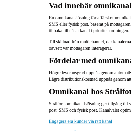
Vad innebär omnikanal
En omnikanalslösning för affärskommunikatio
SMS eller fysisk post, baserat på mottagarens
tillbaka till nästa kanal i prioritetsordningen.
Till skillnad från multichannel, där kanaler
oavsett var mottagaren interagerar.
Fördelar med omnikan
Högre leveransgrad uppnås genom automatisk
Lägre distributionskostnad uppnås genom att pr
Omnikanal hos Strålfo
Strålfors omnikanalslösning ger tillgång till
post, SMS och fysisk post. Kanalvalet optime
Engagera era kunder via rätt kanal