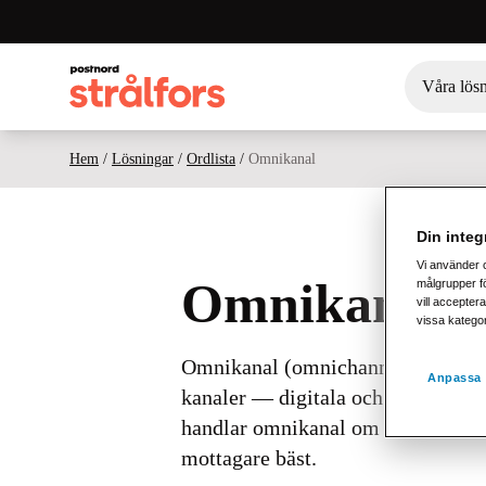
Våra lös
Hem
/
Lösningar
/
Ordlista
/
Omnikanal
Din integr
Vi använder 
Omnikanal
målgrupper fö
vill acceptera
vissa katego
Omnikanal (omnichannel) innebär a
Anpassa 
kanaler — digitala och fysiska — 
handlar omnikanal om att leverera 
mottagare bäst.