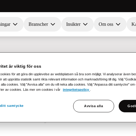
ningar
Branscher
Insikter
Om oss
Ka
itet är viktig för oss
cookies för att göra din upplevelse av webbplatsen så bra som möjligt. Vi analyserar även b
r att upprätta statistik samt rikta relevant information och marknadsföring till dig. Välj ”Godk
 alla cookies. Välj "Avvisa alla" om du vill neka alla cookies. Välj "Anpassa ditt samtycke" om du 
rier av cookies. Läs mer om cookies i vår
integritetspolicy
.
tt ett företag samordnar sin kommunikation och sina tj
ditt samtycke
Avvisa alla
Godk
så att kunden får en enhetlig och sömlös upplevelse oav
fakturor, aviseringar och affärskritisk information via