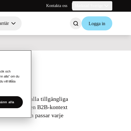
Kontakta oss
Marknad Sverige
rriär
Logga in
esök och
änn alla” om du
vill tillåta
änster över alla tillgängliga
änn alla
sett kanal. I en B2B-kontext
 den kanal som passar varje