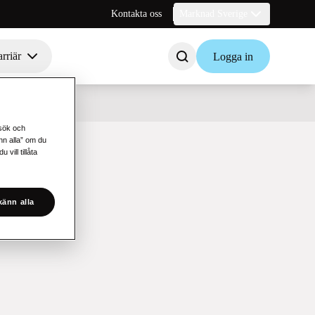
Kontakta oss
Marknad Sverige
rriär
Logga in
esök och
änn alla” om du
vill tillåta
änn alla