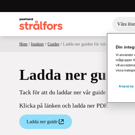
Våra lös
Hem
/
Insikter
/
Guider
/
Ladda ner guiden för inkassobranschen
Din integr
Vi använder 
målgrupper fö
vill acceptera
Ladda ner guiden
vissa katego
Anpassa 
Tack för att du laddar ner vår guide för inkass
Klicka på länken och ladda ner PDF.
Ladda ner guide