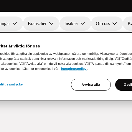
ningar
Branscher
Insikter
Om oss
Ka
itet är viktig för oss
cookies för att göra din upplevelse av webbplatsen så bra som möjligt. Vi analyserar även b
r att upprätta statistik samt rikta relevant information och marknadsföring till dig. Välj ”Godk
 alla cookies. Välj "Avvisa alla" om du vill neka alla cookies. Välj "Anpassa ditt samtycke" om du 
rier av cookies. Läs mer om cookies i vår
integritetspolicy
.
ditt samtycke
Avvisa alla
Godk
obranschen!