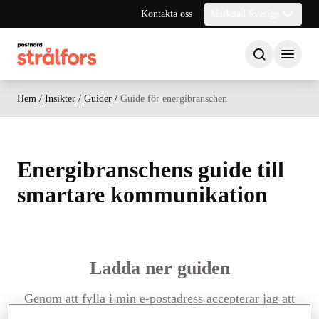
Kontakta oss
Marknad Sverige
Hem
/
Insikter
/
Guider
/
Guide för energibranschen
Energibranschens guide till
smartare kommunikation
Ladda ner guiden
Genom att fylla i min e-postadress accepterar jag att
PostNord Strålfors sparar mina uppgifter och kan