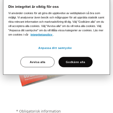
använda dem för att kontakta mig.
Se vår
Din integritet är viktig för oss
integritetspolicy
för mer information om hur vi
Vi använder cookies för att göra din upplevelse av webbplatsen så bra som
använder din information samt för kontaktinformation.
möjligt. Vi analyserar även besök och målgrupper för att upprätta statistik samt
rikta relevant information och marknadsföring till dig. Välj ”Godkänn alla” om du
vill acceptera alla cookies. Välj "Avvisa alla" om du vill neka alla cookies. Välj
"Anpassa ditt samtycke" om du vill tillåta vissa kategorier av cookies. Läs mer
om cookies i vår
integritetspolicy
.
Anpassa ditt samtycke
Avvisa alla
Godkänn alla
‌* Obligatorisk information