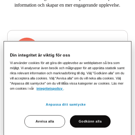
information och skapar en mer engagerande upplevelse.
Din integritet är viktig för oss
Vi använder cookies för att göra din upplevelse av webbplatsen så bra som
möjligt. Vi analyserar även besök och målgrupper för att upprätta statistik samt
Personligt och målgruppsanpassat
rikta relevant information och marknadsföring till dig. Välj ”Godkänn alla” om du
Skräddarsy budskap efter kundens behov och beteende
vill acceptera alla cookies. Välj "Avvisa alla" om du vill neka alla cookies. Välj
"Anpassa ditt samtycke" om du vill tillåta vissa kategorier av cookies. Läs mer
om cookies i vår
integritetspolicy
.
Anpassa ditt samtycke
Avvisa alla
Godkänn alla
Omnikanallösning