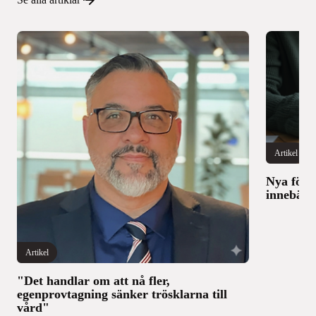
Artikel
Nya föru
innebär 
Artikel
"Det handlar om att nå fler,
egenprovtagning sänker trösklarna till
vård"