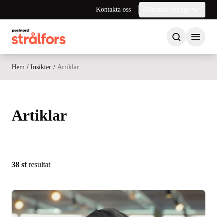
Kontakta oss
Marknad Sverige
Hem
/
Insikter
/
Artiklar
Artiklar
38 st
resultat