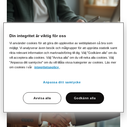
Din integritet är viktig för oss
Vi använder cookies för att göra din upplevelse av webbplatsen så bra som
möjligt. Vi analyserar även besök och målgrupper för att upprätta statistik samt
rikta relevant information och marknadsföring till dig. Välj ”Godkänn alla” om du
Artikel
vill acceptera alla cookies. Välj "Avvisa alla" om du vill neka alla cookies. Välj
"Anpassa ditt samtycke" om du vill tillåta vissa kategorier av cookies. Läs mer
Nya förutsättningar för eFaktura – detta innebär
om cookies i vår
integritetspolicy
.
CAR för din verksamhet
Anpassa ditt samtycke
Avvisa alla
Godkänn alla