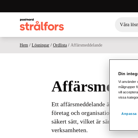
Våra lös
Hem
/
Lösningar
/
Ordlista
/
Affärsmeddelande
Din integr
Affärsmedde
Vi använder 
målgrupper fö
vill acceptera
vissa katego
Ett affärsmeddelande är en digit
företag och organisationer. Denna 
Anpassa 
säkert sätt, vilket är särskilt anv
verksamheten.