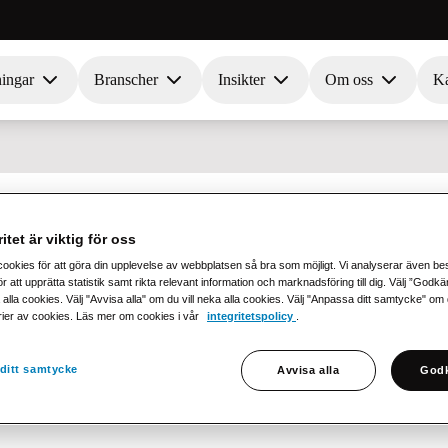
ningar
Branscher
Insikter
Om oss
Ka
itet är viktig för oss
lande
cookies för att göra din upplevelse av webbplatsen så bra som möjligt. Vi analyserar även b
r att upprätta statistik samt rikta relevant information och marknadsföring till dig. Välj ”Godk
 alla cookies. Välj "Avvisa alla" om du vill neka alla cookies. Välj "Anpassa ditt samtycke" om du 
rier av cookies. Läs mer om cookies i vår
integritetspolicy
.
al kommunikationsform som möjliggör överföring av str
typ av meddelande används för att utbyta affärsrelatera
ditt samtycke
Avvisa alla
Godk
ändbart i handel, logistik och andra branscher där inform