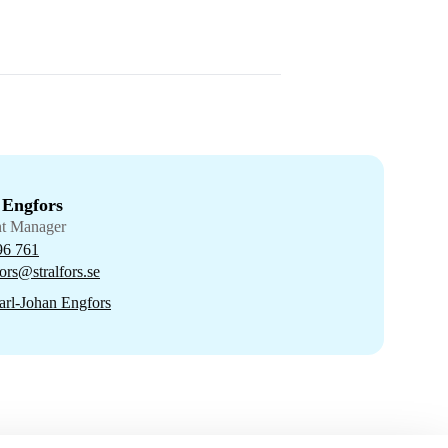
 Engfors
nt Manager
96 761
ors@stralfors.se
rl-Johan Engfors