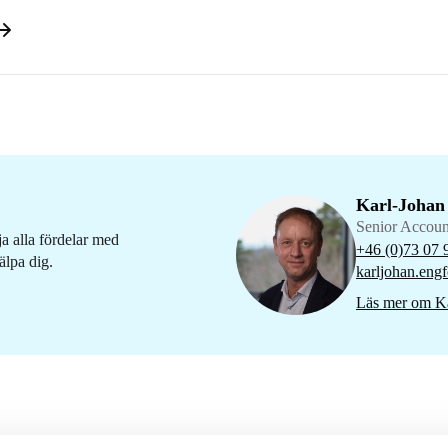
Karl-Johan
Senior Accou
ja alla fördelar med
+46 (0)73 07 
älpa dig.
karljohan.engf
Läs mer om Ka