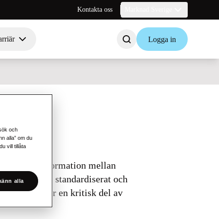
Kontakta oss
Marknad Sverige
rriär
Logga in
esök och
änn alla” om du
vill tillåta
ukturerad information mellan
de data på ett standardiserat och
änn alla
ationsutbyte är en kritisk del av