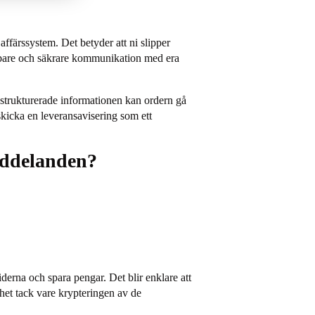
färssystem. Det betyder att ni slipper
nabbare och säkrare kommunikation med era
n strukturerade informationen kan ordern gå
 skicka en leveransavisering som ett
eddelanden?
erna och spara pengar. Det blir enklare att
rhet tack vare krypteringen av de