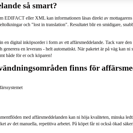
elande så smart?
som EDIFACT eller XML kan informationen läsas direkt av mottagarens af
eltolkningar och "lost in translation". Resultatet blir en smidigare, s
r in en digital inköpsorder i form av ett affärsmeddelande. Tack vare de
och generera en leverans - helt automatiskt. När paketet är på väg kan ni
ämt både för er och köparen!
nvändningsområden finns för affärsm
ffärssystemet
mentflöden med affärsmeddelanden kan ni höja kvaliteten, minska ledtid
ket av det manuella, repetitiva arbetet. På köpet får ni också ökad säke