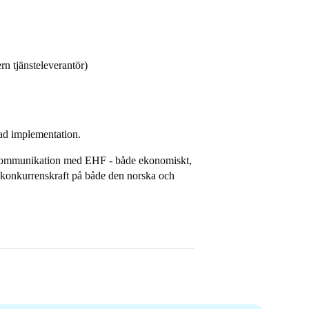
rn tjänsteleverantör)
kad implementation.
färskommunikation med EHF - både ekonomiskt,
d konkurrenskraft på både den norska och