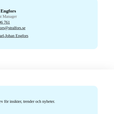
 Engfors
nt Manager
96 761
ors@stralfors.se
rl-Johan Engfors
 för insikter, trender och nyheter.