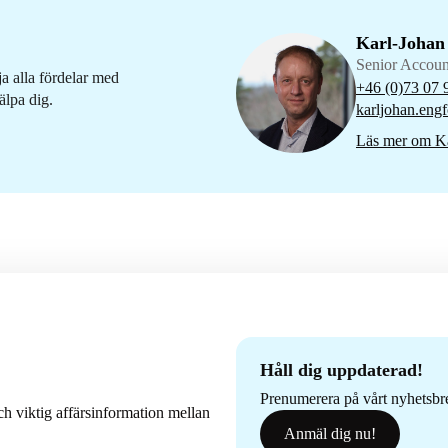
Karl-Johan
Senior Accou
ja alla fördelar med
+46 (0)73 07 
älpa dig.
karljohan.engf
Läs mer om Ka
Håll dig uppdaterad!
Prenumerera på vårt nyhetsbrev
h viktig affärsinformation mellan
Anmäl dig nu!