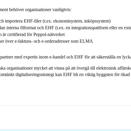
ent behöver organisationer vanligtvis:
och importera EHF-filer (t.ex. ekonomisystem, inköpssystem)
lan interna filformat och EHF (t.ex. en integrationspattform eller en exte
är certifierad för Peppol-nätverket
baser över e-faktura- och e-orderadresser som ELMA
 partner med expertis inom e-handel och EHF för att säkerställa en lyc
rska organisationer mycket att vinna på att övergå till elektronisk af
omtänkt digitaliseringsstrategi kan EHF bli en viktig byggsten för öka