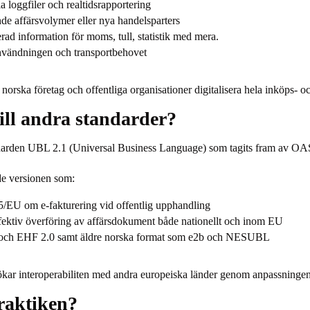
 loggfiler och realtidsrapportering
ande affärsvolymer eller nya handelsparters
rad information för moms, tull, statistik med mera.
nvändningen och transportbehovet
ska företag och offentliga organisationer digitalisera hela inköps- och
ill andra standarder?
ndarden UBL 2.1 (Universal Business Language) som tagits fram av OASI
e versionen som:
5/EU om e-fakturering vid offentlig upphandling
ffektiv överföring av affärsdokument både nationellt och inom EU
.6 och EHF 2.0 samt äldre norska format som e2b och NESUBL
ar interoperabiliten med andra europeiska länder genom anpassningen
raktiken?