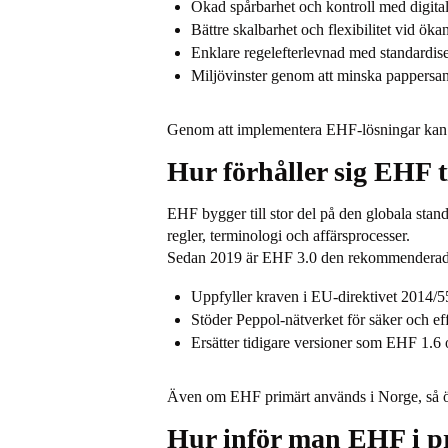
Ökad spårbarhet och kontroll med digitala
Bättre skalbarhet och flexibilitet vid ök
Enklare regelefterlevnad med standardise
Miljövinster genom att minska pappersa
Genom att implementera EHF-lösningar kan nor
Hur förhåller sig EHF t
EHF bygger till stor del på den globala sta
regler, terminologi och affärsprocesser.
Sedan 2019 är EHF 3.0 den rekommenderad
Uppfyller kraven i EU-direktivet 2014/5
Stöder Peppol-nätverket för säker och e
Ersätter tidigare versioner som EHF 1
Även om EHF primärt används i Norge, så ök
Hur inför man EHF i p