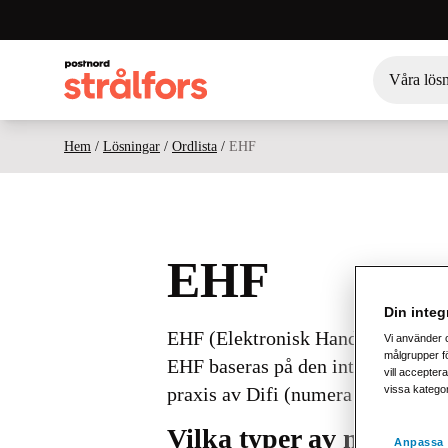
Våra lös
Hem
/
Lösningar
/
Ordlista
/
EHF
EHF
Din integr
EHF (Elektronisk Handelsformat) 
Vi använder 
målgrupper fö
EHF baseras på den internationell
vill acceptera
vissa katego
praxis av Difi (numera Digitaliser
Vilka typer av meddel
Anpassa 