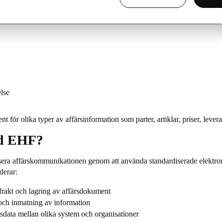
troniska affärsmeddelandena som:
lse
 olika typer av affärsinformation som parter, artiklar, priser, leveran
ed EHF?
isera affärskommunikationen genom att använda standardiserade elektro
derar:
 frakt och lagring av affärsdokument
 och inmatning av information
sdata mellan olika system och organisationer