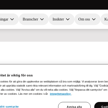
ningar
Branscher
Insikter
Om oss
Ka
itet är viktig för oss
är ett standardiserat XML-format för elektroniska aff
cookies för att göra din upplevelse av webbplatsen så bra som möjligt. Vi analyserar även b
r att upprätta statistik samt rikta relevant information och marknadsföring till dig. Välj ”Godk
a standarden Universal Business Language (UBL) och a
 alla cookies. Välj "Avvisa alla" om du vill neka alla cookies. Välj "Anpassa ditt samtycke" om du 
rier av cookies. Läs mer om cookies i vår
integritetspolicy
.
ingsdirektoratet).
anden ingår i EHF?
ditt samtycke
Avvisa alla
Godk