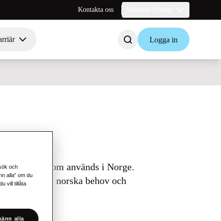
Kontakta oss
Marknad Sverige
rriär
Logga in
ärsdokument som används i Norge.
esök och
änn alla” om du
npassades till norska behov och
vill tillåta
änn alla