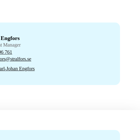
 Engfors
nt Manager
96 761
ors@stralfors.se
rl-Johan Engfors