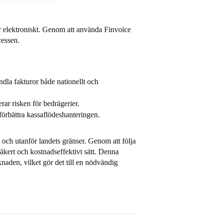
or elektroniskt. Genom att använda Finvoice
cessen.
andla fakturor både nationellt och
ar risken för bedrägerier.
örbättra kassaflödeshanteringen.
 och utanför landets gränser. Genom att följa
säkert och kostnadseffektivt sätt. Denna
naden, vilket gör det till en nödvändig