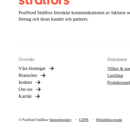
PostNord Strålfors förenklar kommunikationen av fakturor oc
företag och deras kunder och partners.
Översikt
Dokument
Våra lösningar
Villkor & mat
Branscher
Certifikat
Insikter
Produktionsp
Om oss
Karriär
·
·
·
© PostNord Strålfors
Integritetspolicy
GDPR
Whistleblowerrutin