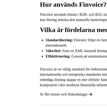
Hur används Finvoice?
Finvoice används främst i B2B- och B2G-trans
kan företag minska den manuella hanteringen 
Vilka är fördelarna me
Standardisering:
Finvoice följer en fast
internationellt.
Säkerhet:
Som en XML-baserad lösning ge
Effektivisering:
Genom att automatisera 
Finvoice är en viktig standard för elektroni
internationella och europeiska standarder möj
enhetliga lösning skapar en mer effektiv fak
komponent i den moderna finansiella infrast
Se fler termer och förkortningar