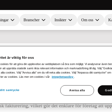
ningar
Branscher
Insikter
Om oss
Ka
itet är viktig för oss
cookies för att göra din upplevelse av webbplatsen så bra som möjligt. Vi analyserar även b
r att upprätta statistik samt rikta relevant information och marknadsföring till dig. Välj ”Godk
 alla cookies. Välj "Avvisa alla" om du vill neka alla cookies. Välj "Anpassa ditt samtycke" om du 
rier av cookies. Läs mer om cookies i vår
integritetspolicy
.
raformat som används i Finland för elektronisk fakturer
ditt samtycke
-fakturor i Finland och är utformad för att stödja enkel
Avvisa alla
Godk
n senaste versionen, Finvoice 3.0, följer den nya e-fa
k fakturering, vilket gör det enklare för företag att upp