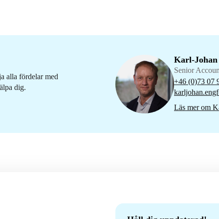
Karl-Johan
Senior Accou
ja alla fördelar med
+46 (0)73 07 
älpa dig.
karljohan.engf
Läs mer om Ka