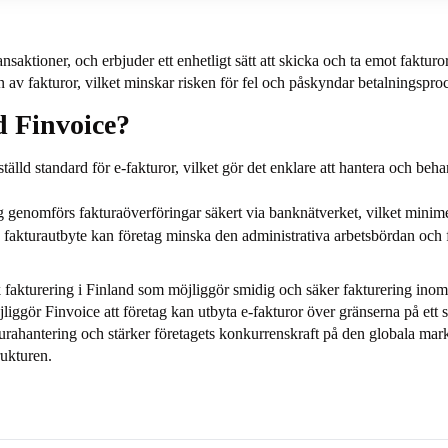
aktioner, och erbjuder ett enhetligt sätt att skicka och ta emot faktur
av fakturor, vilket minskar risken för fel och påskyndar betalningspro
d Finvoice?
ställd standard för e-fakturor, vilket gör det enklare att hantera och beh
nomförs fakturaöverföringar säkert via banknätverket, vilket minimer
fakturautbyte kan företag minska den administrativa arbetsbördan och f
sk fakturering i Finland som möjliggör smidig och säker fakturering inom
liggör Finvoice att företag kan utbyta e-fakturor över gränserna på ett 
turahantering och stärker företagets konkurrenskraft på den globala mark
rukturen.