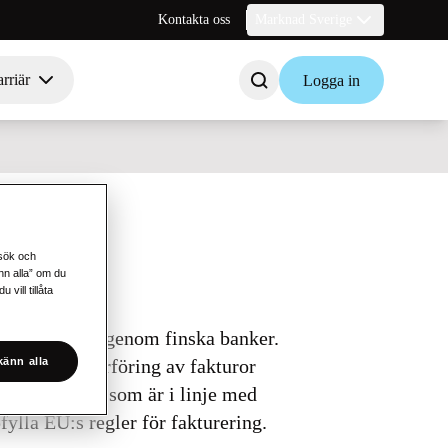
Kontakta oss
Marknad Sverige
rriär
Logga in
esök och
änn alla” om du
vill tillåta
ing, särskilt genom finska banker.
 och säker överföring av fakturor
änn alla
kturastandard som är i linje med
fylla EU:s regler för fakturering.