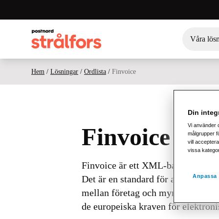
Våra lös
Hem
/
Lösningar
/
Ordlista
/
Finvoice
Din integr
Vi använder 
Finvoice
målgrupper fö
vill acceptera
vissa katego
Finvoice är ett XML-baserat faktu
Anpassa 
Det är en standard för att utbyta e
mellan företag och myndigheter. De
de europeiska kraven för elektronis