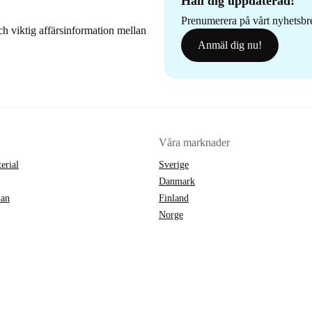
Håll dig uppdaterad!
Prenumerera på vårt nyhetsbrev
h viktig affärsinformation mellan
Anmäl dig nu!
Våra marknader
erial
Sverige
Danmark
lan
Finland
Norge