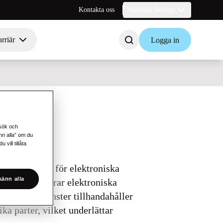
Kontakta oss
Marknad Sverige
rriär
Logga in
esök och
änn alla” om du
vill tillåta
ingstjänster för elektroniska
änn alla
nd som hanterar elektroniska
en. VAN-tjänster tillhandahåller
ka parter, vilket underlättar