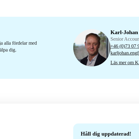
Karl-Johan
Senior Accou
ja alla fördelar med
+46 (0)73 07 
älpa dig.
karljohan.engf
Läs mer om Ka
Håll dig uppdaterad!