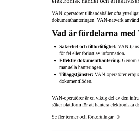
elektronisk handel och effektiviser
VAN-operatörer tillhandahåller ofta ytterligar
dokumenthanteringen. VAN-nätverk används i 
Vad är fördelarna med
Säkerhet och tillförlitlighet:
VAN-tjänste
för fel eller förlust av information.
Effektiv dokumenthantering:
Genom at
manuella hanteringen.
Tilläggstjänster:
VAN-operatörer erbjuder
dokumentflöden.
VAN-operatörer är en viktig del av den infra
säker plattform för att hantera elektroniska d
Se fler termer och förkortningar