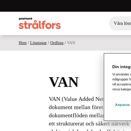
Våra lös
Hem
/
Lösningar
/
Ordlista
/
VAN
Din integr
Vi använder 
VAN
målgrupper fö
vill acceptera
vissa katego
VAN (Value Added Network) är en b
Anpassa 
dokument mellan företag och orga
dokumentflöden mellan olika affär
ett strukturerat och säkert nätver