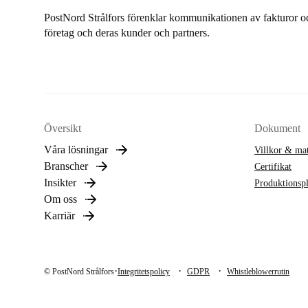
PostNord Strålfors förenklar kommunikationen av fakturor oc
företag och deras kunder och partners.
Översikt
Dokument
Våra lösningar
Villkor & mat
Branscher
Certifikat
Insikter
Produktionsp
Om oss
Karriär
·
·
·
© PostNord Strålfors
Integritetspolicy
GDPR
Whistleblowerrutin