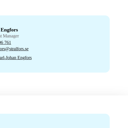
 Engfors
nt Manager
96 761
ors@stralfors.se
rl-Johan Engfors