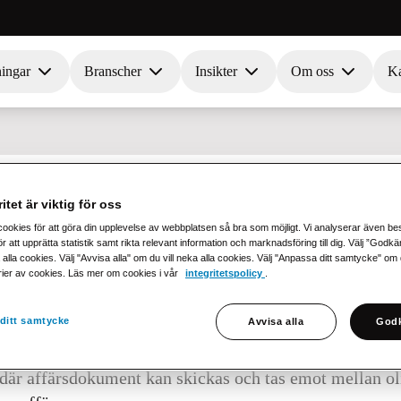
ningar
Branscher
Insikter
Om oss
Ka
itet är viktig för oss
cookies för att göra din upplevelse av webbplatsen så bra som möjligt. Vi analyserar även b
r att upprätta statistik samt rikta relevant information och marknadsföring till dig. Välj ”Godk
 alla cookies. Välj "Avvisa alla" om du vill neka alla cookies. Välj "Anpassa ditt samtycke" om du 
rier av cookies. Läs mer om cookies i vår
integritetspolicy
.
enämning på tjänsteleverantörer som erbjuder förmedl
ditt samtycke
Avvisa alla
Godk
nisationer. En VAN-operatör fungerar som en mellanha
ssystem, såsom fakturor, ordrar och leveransmeddeland
k där affärsdokument kan skickas och tas emot mellan oli