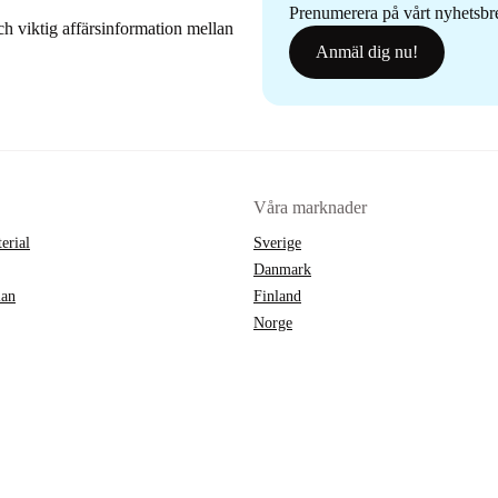
Prenumerera på vårt nyhetsbrev
h viktig affärsinformation mellan
Anmäl dig nu!
Våra marknader
erial
Sverige
Danmark
lan
Finland
Norge