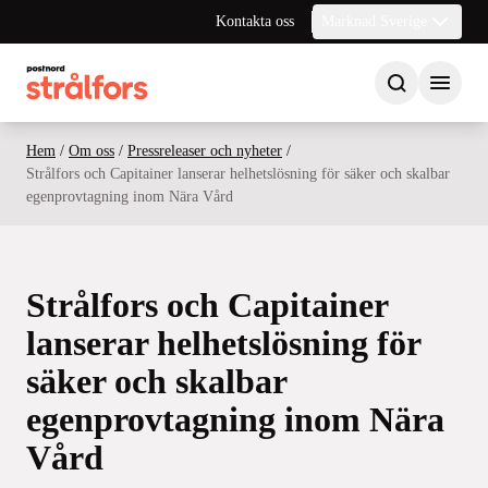
Kontakta oss
Marknad Sverige
Hem
/
Om oss
/
Pressreleaser och nyheter
/
Strålfors och Capitainer lanserar helhetslösning för säker och skalbar
egenprovtagning inom Nära Vård
Strålfors och Capitainer
lanserar helhetslösning för
säker och skalbar
egenprovtagning inom Nära
Vård