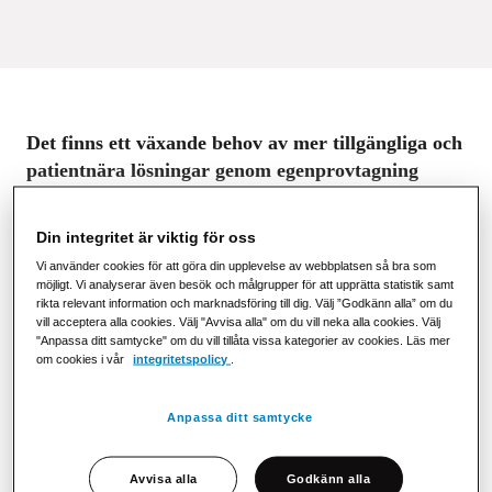
Det finns ett växande behov av mer tillgängliga och
patientnära lösningar genom egenprovtagning
inom vården. Som ett svar på det lanserar
Strålfors och Capitainer nu en gemensam
Din integritet är viktig för oss
helhetslösning för automatiserad egenprovtagning.
Vi använder cookies för att göra din upplevelse av webbplatsen så bra som
Lösningen gör det möjligt för patienter att ta
möjligt. Vi analyserar även besök och målgrupper för att upprätta statistik samt
rikta relevant information och marknadsföring till dig. Välj ”Godkänn alla” om du
prover hemma, med bibehållen kvalitet,
vill acceptera alla cookies. Välj "Avvisa alla" om du vill neka alla cookies. Välj
spårbarhet och laboratoriestandard.
"Anpassa ditt samtycke" om du vill tillåta vissa kategorier av cookies. Läs mer
om cookies i vår
integritetspolicy
.
Samarbetet kombinerar Strålfors expertis inom automatiserad
hantering, packning, distribution och informationsflöden med
Anpassa ditt samtycke
Capitainers CE-märkta provtagningskort för standardiserad
egenprovtagning av blod, plasma och urin.
Avvisa alla
Godkänn alla