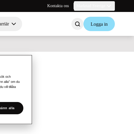
Kontakta oss
Marknad Sverige
rriär
Logga in
esök och
änn alla” om du
vill tillåta
änn alla