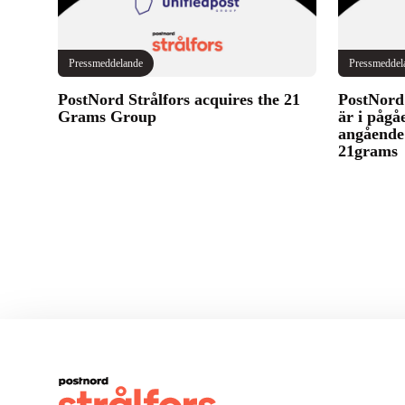
Pressmeddelande
Pressmeddel
PostNord Strålfors acquires the 21
PostNord 
Grams Group
är i pågå
angående 
21grams