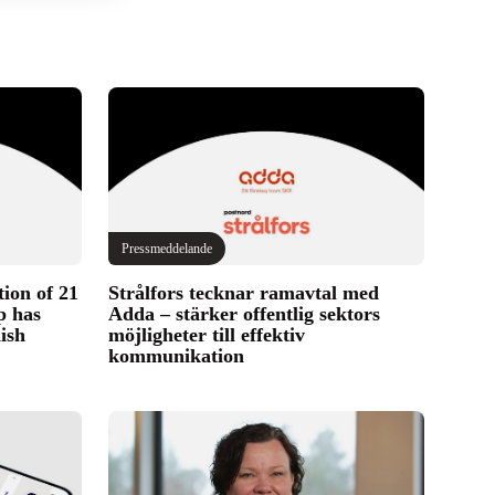
Pressmeddelande
tion of 21
Strålfors tecknar ramavtal med
p has
Adda – stärker offentlig sektors
ish
möjligheter till effektiv
kommunikation