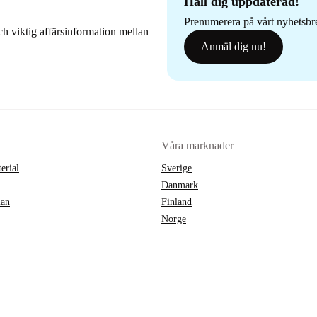
Håll dig uppdaterad!
Prenumerera på vårt nyhetsbrev
h viktig affärsinformation mellan
Anmäl dig nu!
Våra marknader
erial
Sverige
Danmark
lan
Finland
Norge