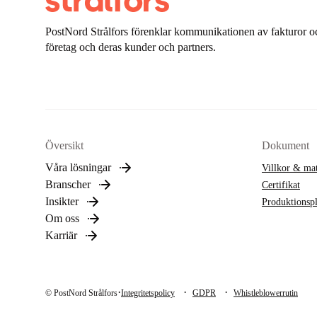
PostNord Strålfors förenklar kommunikationen av fakturor oc
företag och deras kunder och partners.
Översikt
Dokument
Våra lösningar
Villkor & mat
Branscher
Certifikat
Insikter
Produktionsp
Om oss
Karriär
·
·
·
© PostNord Strålfors
Integritetspolicy
GDPR
Whistleblowerrutin