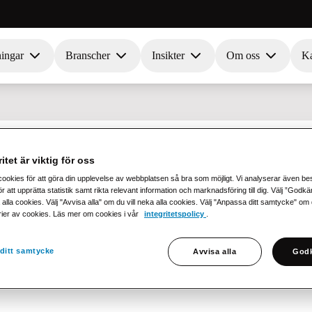
ningar
Branscher
Insikter
Om oss
Ka
 nyheter
itet är viktig för oss
cookies för att göra din upplevelse av webbplatsen så bra som möjligt. Vi analyserar även b
r att upprätta statistik samt rikta relevant information och marknadsföring till dig. Välj ”Godk
 alla cookies. Välj "Avvisa alla" om du vill neka alla cookies. Välj "Anpassa ditt samtycke" om du 
rier av cookies. Läs mer om cookies i vår
integritetspolicy
.
ditt samtycke
Avvisa alla
Godk