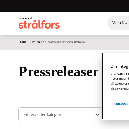
Våra lös
Hem
/
Om oss
/
Pressreleaser och nyheter
Pressreleaser och
Din integr
Vi använder 
målgrupper fö
vill acceptera
vissa katego
Anpassa 