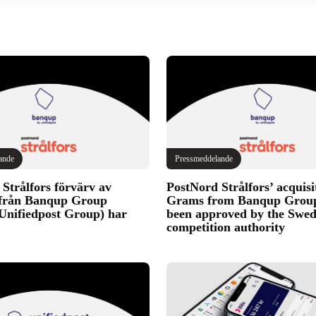
ande
Pressmeddelande
Strålfors förvärv av
PostNord Strålfors’ acquisi
från Banqup Group
Grams from Banqup Grou
 Unifiedpost Group) har
been approved by the Swed
competition authority