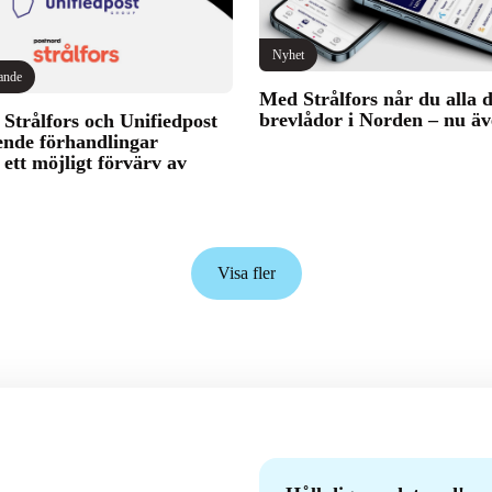
Nyhet
ande
Med Strålfors når du alla d
brevlådor i Norden – nu äv
Strålfors och Unifiedpost
ende förhandlingar
ett möjligt förvärv av
Visa fler