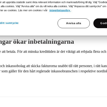
r att upprätta statistik samt rikta relevant information och marknadsföring till dig. Välj ”Godk
 alla cookies. Välj "Avvisa alla" om du vill neka alla cookies. Välj "Anpassa ditt samtycke" om du 
rier av cookies. Läs mer om cookies i vår
integritetspolicy
.
ditt samtycke
Avvisa alla
Godk
ngar ökar inbetalningarna
att betala. För att minska kredittiden är det viktigt att erbjuda flera o
h inkassobolag att skicka fakturorna snabbt till rätt personer, i rätt kanal
er som gäller för den hårt reglerade inkassobranschen i respektive nordis