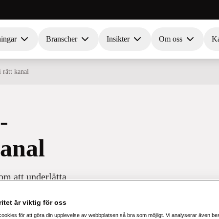
ningar
Branscher
Insikter
Om oss
Ka
 rätt kanal
-
kanal
om att underlätta
passade
itet är viktig för oss
alt i tid.
cookies för att göra din upplevelse av webbplatsen så bra som möjligt. Vi analyserar även b