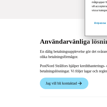
målgrupper fö
vill acceptera
vissa katego
Anpassa 
Användarvänliga lösni
En dålig betalningsupplevelse gör det svårare 
olika betalningsförmågor.
PostNord Strålfors hjälper kredithanterings- oc
betalningslösningar. Vi följer lagar och regl
Jag vill bli kontaktad