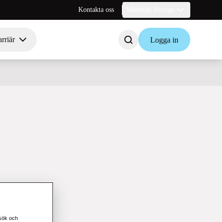
Kontakta oss
Marknad Sverige
rriär
Logga in
esök och