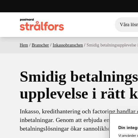
Våra lös
Hem
/
Branscher
/
Inkassobranschen
/
Smidig betalningsupplevelse i
Smidig betalnings
upplevelse i rätt 
Inkasso, kredithantering och factoring handlar 
inbetalningar. Genom att erbjuda enkla och an
Din integr
betalningslösningar ökar sannolikheten att få bet
Vi använder 