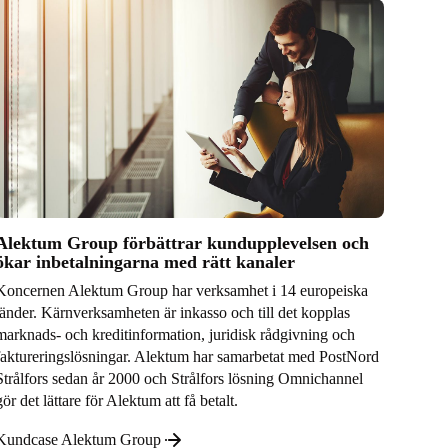
Alektum Group förbättrar kundupplevelsen och
ökar inbetalningarna med rätt kanaler
Koncernen Alektum Group har verksamhet i 14 europeiska
länder. Kärnverksamheten är inkasso och till det kopplas
marknads- och kreditinformation, juridisk rådgivning och
faktureringslösningar. Alektum har samarbetat med PostNord
Strålfors sedan år 2000 och Strålfors lösning Omnichannel
gör det lättare för Alektum att få betalt.
Kundcase Alektum Group