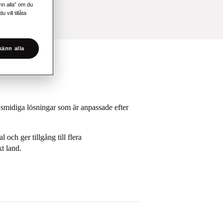
änn alla” om du
vill tillåta
änn alla
ch smidiga lösningar som är anpassade efter
 och ger tillgång till flera
kt land.