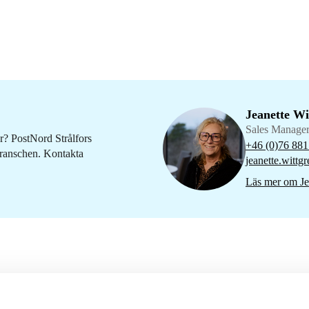
Jeanette Wi
Sales Manage
r? PostNord Strålfors
+46 (0)76 881
branschen. Kontakta
jeanette.wittg
Läs mer om Je