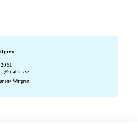
ttgren
r
 20 51
ren@stralfors.se
anette Wittgren