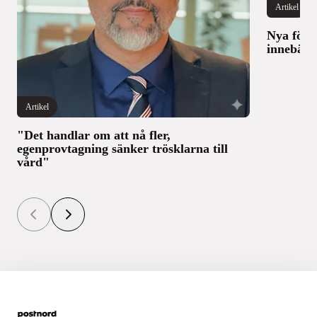
Artikel
Nya föru
innebär 
Artikel
"Det handlar om att nå fler,
egenprovtagning sänker trösklarna till
vård"