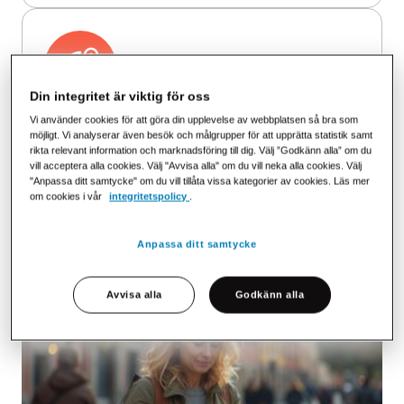
Din integritet är viktig för oss
Vi använder cookies för att göra din upplevelse av webbplatsen så bra som
Nordisk täckning och fler lösningar på
möjligt. Vi analyserar även besök och målgrupper för att upprätta statistik samt
gång
rikta relevant information och marknadsföring till dig. Välj ”Godkänn alla” om du
vill acceptera alla cookies. Välj "Avvisa alla" om du vill neka alla cookies. Välj
Vi utvecklar ständigt vårt erbjudande.
"Anpassa ditt samtycke" om du vill tillåta vissa kategorier av cookies. Läs mer
om cookies i vår
integritetspolicy
.
Anpassa ditt samtycke
Avvisa alla
Godkänn alla