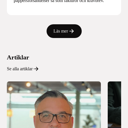
pappersförsändelser så som fakturor och kravbrev.
Läs mer
Artiklar
Se alla artiklar