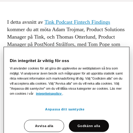
I detta avsnitt av
Tink Podcast Fintech Findings
kommer du att möta Adam Trojmar, Product Solutions
Manager på Tink, och Thomas Otterlund, Product
Manager på PostNord Strålfors, med Tom Pope som
värd - SVP of Payments and Platforms på Tink.
Din integritet är viktig för oss
Lyssna på podcasten (på engelska) och du kommer få ta
Vi använder cookies för att göra din upplevelse av webbplatsen så bra som
del av:
möjligt. Vi analyserar även besök och målgrupper för att upprätta statistik samt
rikta relevant information och marknadsföring till dig. Välj ”Godkänn alla” om du
De senaste trenderna inom betalningar av fakturor och
vill acceptera alla cookies. Välj "Avvisa alla" om du vill neka alla cookies. Välj
räkningar i hela Europa och hur tjänster för konto-till-konto
"Anpassa ditt samtycke" om du vill tillåta vissa kategorier av cookies. Läs mer
om cookies i vår
integritetspolicy
.
betalningar passar in
En marknadsjämförelse av olika metoder för
fakturabetalning som används i Europa
Anpassa ditt samtycke
Hur man omvandlar betalningar till en konkurrensfördel
Avvisa alla
Godkänn alla