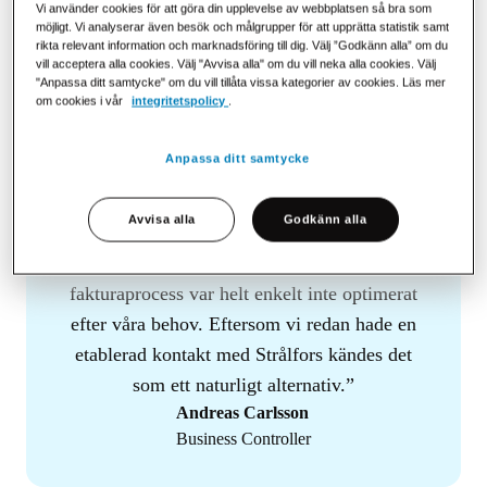
Vi använder cookies för att göra din upplevelse av webbplatsen så bra som
Tidigare hanterade Qstar sina utgående fakturor genom ett
möjligt. Vi analyserar även besök och målgrupper för att upprätta statistik samt
rikta relevant information och marknadsföring till dig. Välj ”Godkänn alla” om du
renodlat EDI‑flöde med många separata partneranslutningar.
vill acceptera alla cookies. Välj "Avvisa alla" om du vill neka alla cookies. Välj
Varje kund som vill ta emot fakturor via EDI krävde manuell
"Anpassa ditt samtycke" om du vill tillåta vissa kategorier av cookies. Läs mer
hantering och löpande administration. Samtidigt saknade Qstar
om cookies i vår
integritetspolicy
.
möjlighet att göra egna uppslag mot olika typer av register.
Anpassa ditt samtycke
Den största anledningen till att vi behövde
Avvisa alla
Godkänn alla
titta på en ny lösning var att kommuner
kräver eFaktura. Vår dåvarande
fakturaprocess var helt enkelt inte optimerat
efter våra behov. Eftersom vi redan hade en
etablerad kontakt med Strålfors kändes det
som ett naturligt alternativ.
Andreas Carlsson
Business Controller