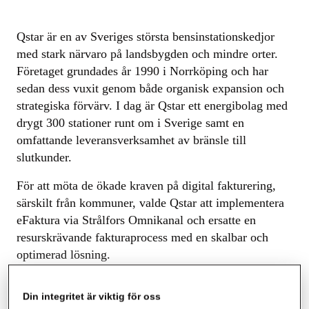
Qstar är en av Sveriges största bensinstationskedjor
med stark närvaro på landsbygden och mindre orter.
Företaget grundades år 1990 i Norrköping och har
sedan dess vuxit genom både organisk expansion och
strategiska förvärv. I dag är Qstar ett energibolag med
drygt 300 stationer runt om i Sverige samt en
omfattande leveransverksamhet av bränsle till
slutkunder.
För att möta de ökade kraven på digital fakturering,
särskilt från kommuner, valde Qstar att implementera
eFaktura via Strålfors Omnikanal och ersatte en
resurskrävande fakturaprocess med en skalbar och
optimerad lösning.
Ett utgångsläge präglat av manuellt
arbete och nya krav
Din integritet är viktig för oss