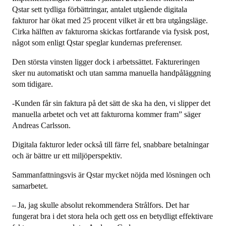
Qstar sett tydliga förbättringar, antalet utgående digitala
fakturor har ökat med 25 procent vilket är ett bra utgångsläge.
Cirka hälften av fakturorna skickas fortfarande via fysisk post,
något som enligt Qstar speglar kundernas preferenser.
Den största vinsten ligger dock i arbetssättet. Faktureringen
sker nu automatiskt och utan samma manuella handpåläggning
som tidigare.
-Kunden får sin faktura på det sätt de ska ha den, vi slipper det
manuella arbetet och vet att fakturorna kommer fram” säger
Andreas Carlsson.
Digitala fakturor leder också till färre fel, snabbare betalningar
och är bättre ur ett miljöperspektiv.
Sammanfattningsvis är Qstar mycket nöjda med lösningen och
samarbetet.
–
Ja, jag skulle absolut rekommendera Str
å
lfors. Det har
fungerat bra i det stora hela och gett oss en betydligt effektivare