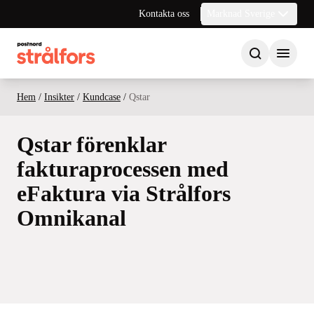
Kontakta oss
Marknad Sverige
Hem
/
Insikter
/
Kundcase
/
Qstar
Qstar förenklar
fakturaprocessen med
eFaktura via Strålfors
Omnikanal