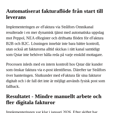
Automatiserat fakturaflöde från start till
leverans
Implementeringen av eFaktura via Strålfors Omnikanal
resulterade i en mer dynamisk tjänst med automatiska uppslag
mot Peppol, NEA eRegister och driftsatta flöden för eFaktura
B2B och B2C. Lösningen innebär inte bara bättre kontroll,
utan också att fakturorna alltid skickas i rätt kanal samtidigt
som Qstar inte behöver hålla reda på varje enskild mottagare.
Processen inleds med en intern kontroll hos Qstar där kunder
som önskar faktura via e-post identifieras. Därefter tar Strålfors
över hanteringen. Slutkunder med eFaktura får sina fakturor
digitalt och i de fall det inte är möjligt används fysisk post som
fallback.
Resultatet - Mindre manuellt arbete och
fler digitala fakturor
Implementeringen var klar i januari 2026. Efter skiftet har