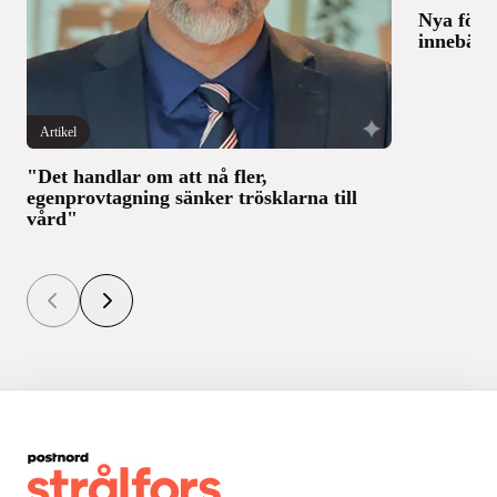
Nya föru
innebär 
Artikel
"Det handlar om att nå fler,
egenprovtagning sänker trösklarna till
vård"