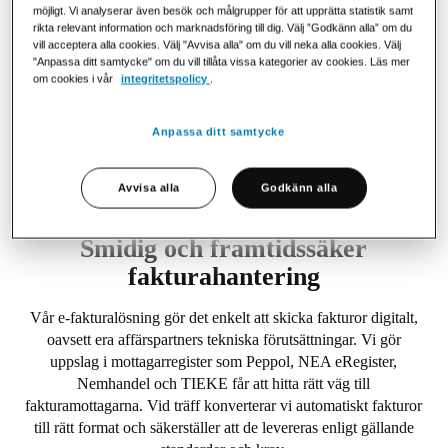
möjligt. Vi analyserar även besök och målgrupper för att upprätta statistik samt
rikta relevant information och marknadsföring till dig. Välj ”Godkänn alla” om du
vill acceptera alla cookies. Välj "Avvisa alla" om du vill neka alla cookies. Välj
"Anpassa ditt samtycke" om du vill tillåta vissa kategorier av cookies. Läs mer
Efterlevnad och säkerhet
om cookies i vår
integritetspolicy
.
Uppfyller alla lagkrav och säkerhetsstandarder för e-
fakturering inom EU och Norden.
Anpassa ditt samtycke
Avvisa alla
Godkänn alla
Smidig och framtidssäker
fakturahantering
Vår e-fakturalösning gör det enkelt att skicka fakturor digitalt,
oavsett era affärspartners tekniska förutsättningar. Vi gör
uppslag i mottagarregister som Peppol, NEA eRegister,
Nemhandel och TIEKE får att hitta rätt väg till
fakturamottagarna. Vid träff konverterar vi automatiskt fakturor
till rätt format och säkerställer att de levereras enligt gällande