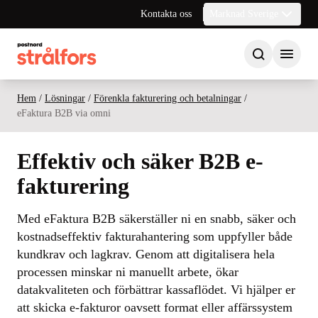
Kontakta oss
Marknad Sverige
Hem
/
Lösningar
/
Förenkla fakturering och betalningar
/
eFaktura B2B via omni
Effektiv och säker B2B e-
fakturering
Med eFaktura B2B säkerställer ni en snabb, säker och
kostnadseffektiv fakturahantering som uppfyller både
kundkrav och lagkrav. Genom att digitalisera hela
processen minskar ni manuellt arbete, ökar
datakvaliteten och förbättrar kassaflödet. Vi hjälper er
att skicka e-fakturor oavsett format eller affärssystem