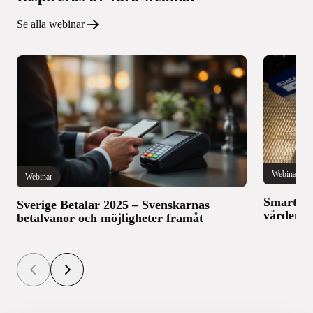
Se alla webinar
Webinar
Webinar
Smarter 
Sverige Betalar 2025 – Svenskarnas
vården
betalvanor och möjligheter framåt