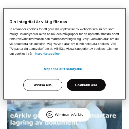
För att behålla kundernas förtroende i en digital värld
är det nödvändigt att säkra hur ditt företag hanterar
Din integritet är viktig för oss
personliga data. GDPR och lagstiftning ställer krav på
Vi använder cookies för att göra din upplevelse av webbplatsen så bra som
vilken information som finns sparad om kunderna och
möjligt. Vi analyserar även besök och målgrupper för att upprätta statistik samt
rikta relevant information och marknadsföring till dig. Välj ”Godkänn alla” om du
hur dokument lagras. Digital lagring och sökbara
vill acceptera alla cookies. Välj "Avvisa alla" om du vill neka alla cookies. Välj
dokument underlättar i dialogen med kunden och
"Anpassa ditt samtycke" om du vill tillåta vissa kategorier av cookies. Läs mer
skapar en effektiv kundtjänst med åtkomst till rätt
om cookies i vår
integritetspolicy
.
information.
Anpassa ditt samtycke
Avvisa alla
Godkänn alla
Webinar eArkiv