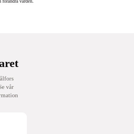
an förändra vården.
aret
ålfors
Se vår
rmation