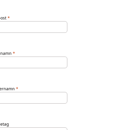
post
rnamn
ternamn
retag