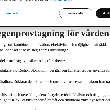
ditt samtycke
Avvisa alla
Godk
egenprovtagning för vården
ng som kombinerar innovation, effektivitet och möjligheten att rädda li
a, och vad är nästa steg i deras utveckling?
delar med sig av insikter och erfarenheter:
erläkare vid Region Stockholm, berättar om hur egenprover används för
rålfors, förklarar de tekniska och operativa processerna bakom framgån
 historia och utveckling, deras betydelse för folkhälsan och tidig uppt
liga utskick. Vi blickar också framåt och diskuterar vilka nya tester o