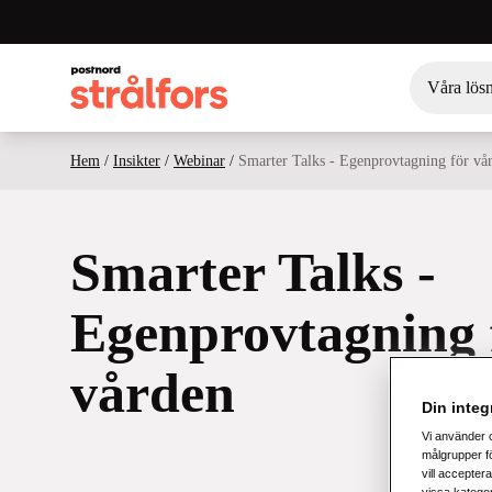
Våra lös
Hem
/
Insikter
/
Webinar
/
Smarter Talks - Egenprovtagning för vå
Smarter Talks -
Egenprovtagning 
vården
Din integr
Vi använder 
målgrupper fö
vill acceptera
vissa katego