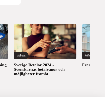
Webinar
Webinar
ning
Sverige Betalar 2024 -
Framtidens b
Svenskarnas betalvanor och
möjligheter framåt