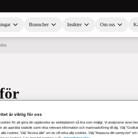
ningar
Branscher
Insikter
Om oss
Ka
rden
för
itet är viktig för oss
cookies för att göra din upplevelse av webbplatsen så bra som möjligt. Vi analyserar även b
r att upprätta statistik samt rikta relevant information och marknadsföring till dig. Välj ”Godk
 alla cookies. Välj "Avvisa alla" om du vill neka alla cookies. Välj "Anpassa ditt samtycke" om du 
rier av cookies. Läs mer om cookies i vår
integritetspolicy
.