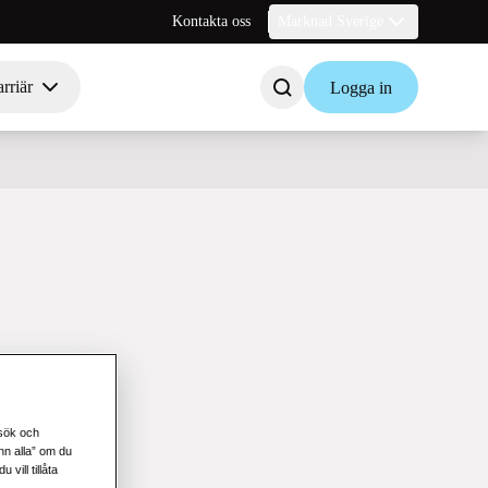
Kontakta oss
Marknad Sverige
rriär
Logga in
esök och
änn alla” om du
vill tillåta