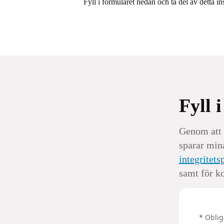
Fyll i formuläret nedan och ta del av detta 
Fyll 
Genom att f
sparar min
integritets
samt för k
‌* Obli