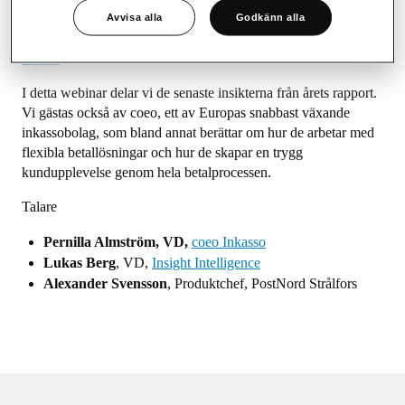
Avvisa alla
Godkänn alla
Få tillgång till webinaret genom att fylla i formuläret
nedan
I detta webinar delar vi de senaste insikterna från årets rapport.
Vi gästas också av coeo, ett av Europas snabbast växande
inkassobolag, som bland annat berättar om hur de arbetar med
flexibla betallösningar och hur de skapar en trygg
kundupplevelse genom hela betalprocessen.
Talare
Pernilla Almström, VD,
coeo Inkasso
Lukas Berg
, VD,
Insight Intelligence
Alexander Svensson
, Produktchef, PostNord Strålfors