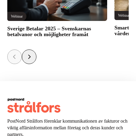
Webinar
Webinar
Smarter 
Sverige Betalar 2025 – Svenskarnas
vården
betalvanor och möjligheter framåt
PostNord Strålfors förenklar kommunikationen av fakturor och
viktig affärsinformation mellan företag och deras kunder och
partners.