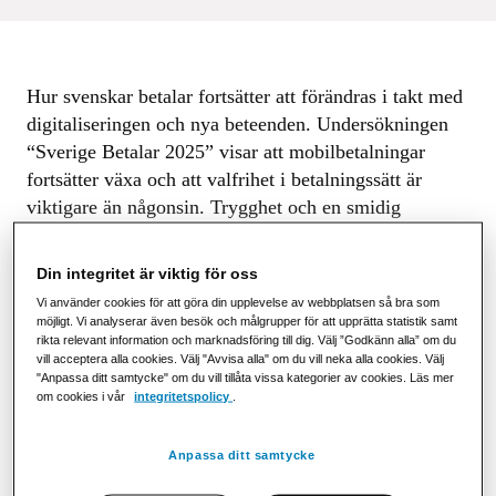
Hur svenskar betalar fortsätter att förändras i takt med
digitaliseringen och nya beteenden. Undersökningen
“Sverige Betalar 2025” visar att mobilbetalningar
fortsätter växa och att valfrihet i betalningssätt är
viktigare än någonsin. Trygghet och en smidig
användarupplevelse spelar samtidigt en central roll när
konsumenter väljer hur de vill betala.
Din integritet är viktig för oss
Vi använder cookies för att göra din upplevelse av webbplatsen så bra som
möjligt. Vi analyserar även besök och målgrupper för att upprätta statistik samt
rikta relevant information och marknadsföring till dig. Välj ”Godkänn alla” om du
vill acceptera alla cookies. Välj "Avvisa alla" om du vill neka alla cookies. Välj
"Anpassa ditt samtycke" om du vill tillåta vissa kategorier av cookies. Läs mer
om cookies i vår
integritetspolicy
.
Anpassa ditt samtycke