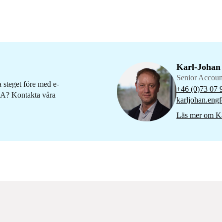
Karl-Johan
Senior Accou
a steget före med e-
+46 (0)73 07 
iDA? Kontakta våra
karljohan.engf
Läs mer om Ka