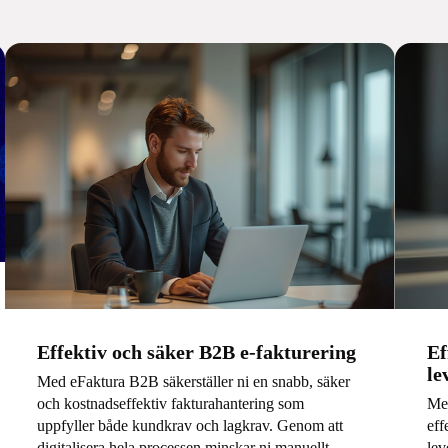
Effektiv och säker B2B e-fakturering
Ef
le
Med eFaktura B2B säkerställer ni en snabb, säker
och kostnadseffektiv fakturahantering som
Med
uppfyller både kundkrav och lagkrav. Genom att
eff
digitalisera hela processen minskar ni manuellt
lev