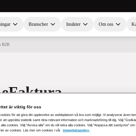
ningar
Branscher
Insikter
Om oss
Ka
ra B2B
 eFaktura
itet är viktig för oss
cookies för att göra din upplevelse av webbplatsen så bra som möjligt. Vi analyserar även b
r att upprätta statistik samt rikta relevant information och marknadsföring till dig. Välj ”Godk
 alla cookies. Välj "Avvisa alla" om du vill neka alla cookies. Välj "Anpassa ditt samtycke" om du 
rier av cookies. Läs mer om cookies i vår
integritetspolicy
.