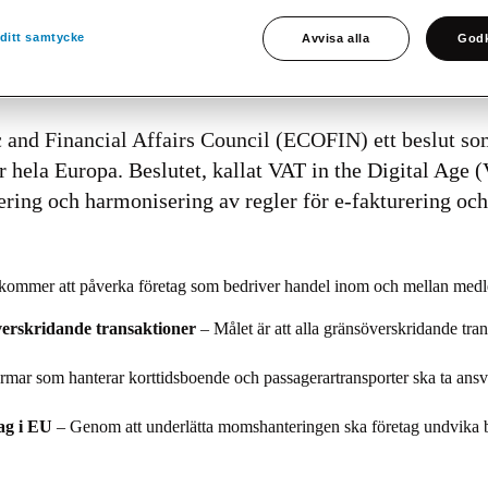
ditt samtycke
Avvisa alla
Godk
nd Financial Affairs Council (ECOFIN) ett beslut so
r hela Europa. Beslutet, kallat VAT in the Digital Age (
ring och harmonisering av regler för e-fakturering o
ommer att påverka företag som bedriver handel inom och mellan medl
verskridande transaktioner
– Målet är att alla gränsöverskridande tran
ormar som hanterar korttidsboende och passagerartransporter ska ta ans
ag i EU
– Genom att underlätta momshanteringen ska företag undvika be