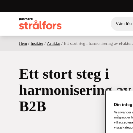
Våra lös
Hem
/
Insikter
/
Artiklar
/
Ett stort steg i harmonisering av eFaktu
Ett stort steg i
harmonisering av
B2B
Din integr
Vi använder 
målgrupper fö
vill acceptera
vissa katego