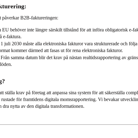
kturering:
t påverkar B2B-faktureringen:
EU behöver inte längre särskilt tillstånd för att införa obligatorisk e-f
på e-faktura.
1 juli 2030 måste alla elektroniska fakturor vara strukturerade och följ
rmat kommer därmed att fasas ut för rena elektroniska fakturor.
ån samma datum blir det krav på nästan realtidsrapportering av gränsöv
flöden.
g?
lla krav på företag att anpassa sina system för att säkerställa complian
i är rustade för framtidens digitala momsrapportering. Vi bevakar utveck
h dra nytta av den digitala transformationen.