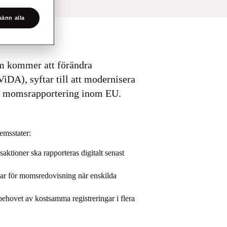
änn alla
m kommer att förändra
ViDA), syftar till att modernisera
ch momsrapportering inom EU.
emsstater:
saktioner ska rapporteras digitalt senast
var för momsredovisning när enskilda
hovet av kostsamma registreringar i flera