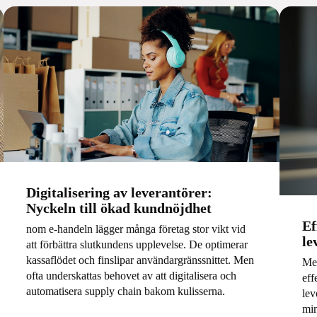
Digitalisering av leverantörer:
Nyckeln till ökad kundnöjdhet
Ef
nom e-handeln lägger många företag stor vikt vid
le
att förbättra slutkundens upplevelse. De optimerar
kassaflödet och finslipar användargränssnittet. Men
Med
ofta underskattas behovet av att digitalisera och
eff
automatisera supply chain bakom kulisserna.
lev
min