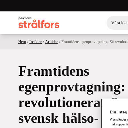
Våra lös
Hem
/
Insikter
/
Artiklar
/
Framtidens egenprovtagning: Så revolutio
Framtidens
egenprovtagning:
revolutionerar Str
Din integr
svensk hälso- och
Vi använder 
målgrupper fö