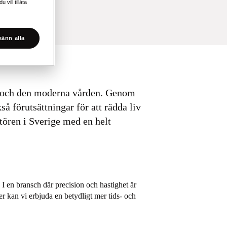
vill tillåta
änn alla
en och den moderna vården. Genom
å förutsättningar för att rädda liv
tören i Sverige med en helt
. I en bransch där precision och hastighet är
r kan vi erbjuda en betydligt mer tids- och