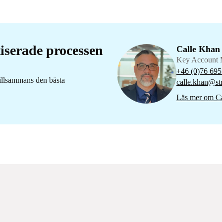
iserade processen
Calle Khan
Key Account 
+46 (0)76 695
tillsammans den bästa
calle.khan@str
Läs mer om C