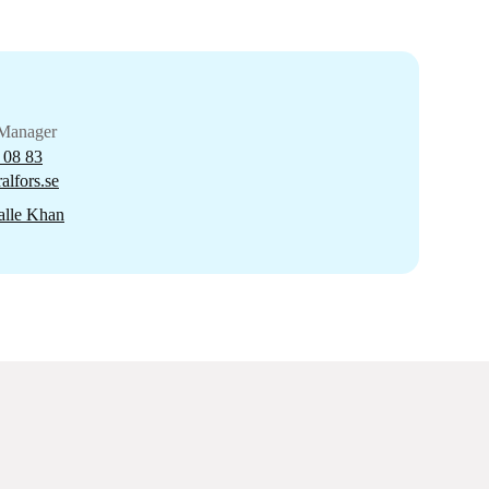
Manager
 08 83
alfors.se
alle Khan