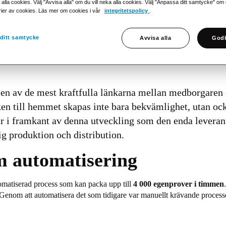
 alla cookies. Välj "Avvisa alla" om du vill neka alla cookies. Välj "Anpassa ditt samtycke" om du 
rier av cookies. Läs mer om cookies i vår
integritetspolicy
.
ditt samtycke
Avvisa alla
Godk
t en av de mest kraftfulla länkarna mellan medborgar
ken till hemmet skapas inte bara bekvämlighet, utan ocks
år i framkant av denna utveckling som den enda leveran
ig produktion och distribution.
m automatisering
tomatiserad process som kan packa upp till
4 000 egenprover i timmen
 Genom att automatisera det som tidigare var manuellt krävande processe