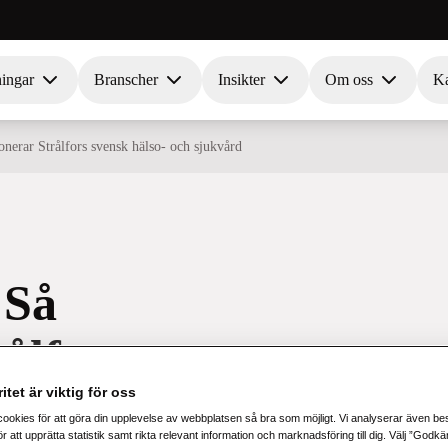
ningar
Branscher
Insikter
Om oss
Ka
nerar Strålfors svensk hälso- och sjukvård
 Så
ålfors
itet är viktig för oss
 sjukvård
cookies för att göra din upplevelse av webbplatsen så bra som möjligt. Vi analyserar även b
r att upprätta statistik samt rikta relevant information och marknadsföring till dig. Välj ”Godk