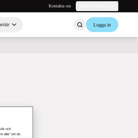
Kontakta oss
Marknad Sverige
rriär
Logga in
esök och
änn alla” om du