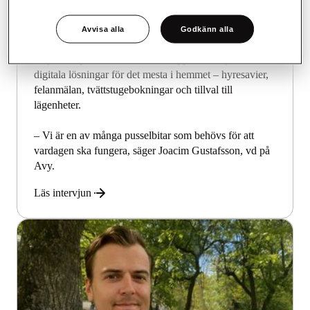
Avvisa alla
Godkänn alla
En del i ett digitalt ekosystem
Avy är en plattform och boendeapp som erbjuder
digitala lösningar för det mesta i hemmet – hyresavier,
felanmälan, tvättstugebokningar och tillval till
lägenheter.
– Vi är en av många pusselbitar som behövs för att
vardagen ska fungera, säger Joacim Gustafsson, vd på
Avy.
Läs intervjun