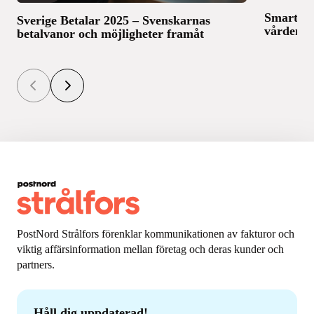
Smarter 
Sverige Betalar 2025 – Svenskarnas
vården
betalvanor och möjligheter framåt
PostNord Strålfors förenklar kommunikationen av fakturor och
viktig affärsinformation mellan företag och deras kunder och
partners.
Håll dig uppdaterad!