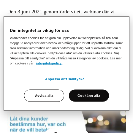
Den 3 juni 2021 genomförde vi ett webinar där vi
berättade om hur viktigt det är att göra det enkelt för
dina kunder att bestämma hur, var och när de ska
Din integritet är viktig för oss
betala sina fakturor. Vi presenterade också PostNords
Vi använder cookies för att göra din upplevelse av webbplatsen så bra som
årliga rapport
Mottagarmakt
som visar på kanalernas
möjligt. Vi analyserar även besök och målgrupper för att upprätta statistik samt
olika styrkor, och varför det är så viktigt att låta
rikta relevant information och marknadsföring till dig. Välj ”Godkänn alla” om du
vill acceptera alla cookies. Välj "Avvisa alla" om du vill neka alla cookies. Välj
mottagarna välja själva och hur vi föredrar att få
"Anpassa ditt samtycke" om du vill tillåta vissa kategorier av cookies. Läs mer
fakturor och räkningar.
om cookies i vår
integritetspolicy
.
Du kan nu ta del av webinaret via en inspelning av
Anpassa ditt samtycke
presentationen:
Avvisa alla
Godkänn alla