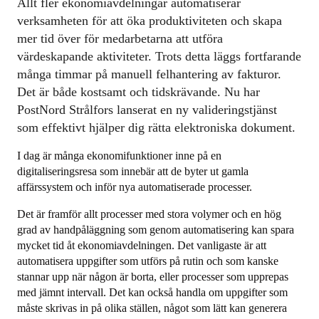
Allt fler ekonomiavdelningar automatiserar
verksamheten för att öka produktiviteten och skapa
mer tid över för medarbetarna att utföra
värdeskapande aktiviteter. Trots detta läggs fortfarande
många timmar på manuell felhantering av fakturor.
Det är både kostsamt och tidskrävande. Nu har
PostNord Strålfors lanserat en ny valideringstjänst
som effektivt hjälper dig rätta elektroniska dokument.
I dag är många ekonomifunktioner inne på en
digitaliseringsresa som innebär att de byter ut gamla
affärssystem och inför nya automatiserade processer.
Det är framför allt processer med stora volymer och en hög
grad av handpåläggning som genom automatisering kan spara
mycket tid åt ekonomiavdelningen. Det vanligaste är att
automatisera uppgifter som utförs på rutin och som kanske
stannar upp när någon är borta, eller processer som upprepas
med jämnt intervall. Det kan också handla om uppgifter som
måste skrivas in på olika ställen, något som lätt kan generera