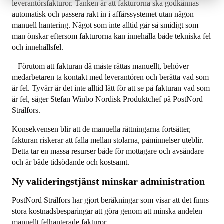
leverantörsfakturor. Tanken är att fakturorna ska godkännas
automatisk och passera rakt in i affärssystemet utan någon
manuell hantering. Något som inte alltid går så smidigt som
man önskar eftersom fakturorna kan innehålla både tekniska fel
och innehållsfel.
– Förutom att fakturan då måste rättas manuellt, behöver
medarbetaren ta kontakt med leverantören och berätta vad som
är fel. Tyvärr är det inte alltid lätt för att se på fakturan vad som
är fel, säger Stefan Winbo Nordisk Produktchef på PostNord
Strålfors.
Konsekvensen blir att de manuella rättningarna fortsätter,
fakturan riskerar att falla mellan stolarna, påminnelser uteblir.
Detta tar en massa resurser både för mottagare och avsändare
och är både tidsödande och kostsamt.
Ny valideringstjänst minskar administration
PostNord Strålfors har gjort beräkningar som visar att det finns
stora kostnadsbesparingar att göra genom att minska andelen
manuellt felhanterade fakturor.