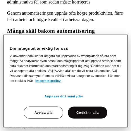
administrativa fel som sedan måste korrigeras.
Genom automatiseringen uppnås ofta högre produktivitet, färre
fel i arbetet och högre kvalitet i arbetsvardagen.
Många skäl bakom automatisering
Men syftet med automatiseringen är inte att dra ner på personal
och i stället låta robotar göra jobbet. Nej, ekonomernas jobb
Din integritet är viktig för oss
kommer inte att försvinna, däremot är målet att de ska få mer
Vi använder cookies för att göra din upplevelse av webbplatsen så bra som
tid över för värdeskapande aktiviteter. Det handlar helt enkelt
möjligt. Vi analyserar även besök och målgrupper för att upprätta statistik samt
rikta relevant information och marknadsföring till dig. Välj ”Godkänn alla” om du
om att använda resurserna mer effektivt.
vill acceptera alla cookies. Välj "Avvisa alla" om du vill neka alla cookies. Välj
"Anpassa ditt samtycke" om du vill tillåta vissa kategorier av cookies. Läs mer
Allt detta sammantaget ger lägre kostnader och bidrar till att
om cookies i vår
integritetspolicy
.
göra företaget till en attraktivare arbetsgivare. Medarbetarna på
ekonomiavdelningen slipper i högre grad de repetitiva
Anpassa ditt samtycke
uppgifterna och får i stället möjlighet att jobba mer proaktivt
med uppgifter som ligger närmare verksamheten.
Avvisa alla
Godkänn alla
Manuell hantering trots automatisering
En vanlig funktion att automatisera är inkommande