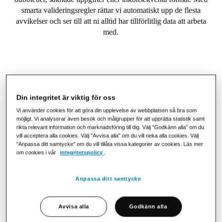
smarta valideringsregler rättar vi automatiskt upp de flesta
avvikelser och ser till att ni alltid har tillförlitlig data att arbeta
med.
Tre skäl att välja vår datakvalitetstjänst
Din integritet är viktig för oss
Vi använder cookies för att göra din upplevelse av webbplatsen så bra som
möjligt. Vi analyserar även besök och målgrupper för att upprätta statistik samt
rikta relevant information och marknadsföring till dig. Välj ”Godkänn alla” om du
vill acceptera alla cookies. Välj "Avvisa alla" om du vill neka alla cookies. Välj
"Anpassa ditt samtycke" om du vill tillåta vissa kategorier av cookies. Läs mer
om cookies i vår
integritetspolicy
.
Automatisk avvikelsehantering
Vi identifierar, rättar och kompletterar felaktiga eller
Anpassa ditt samtycke
saknade uppgifter – och säkerställer att leverantörerna
får rätt information för framtida förbättringar.
Avvisa alla
Godkänn alla