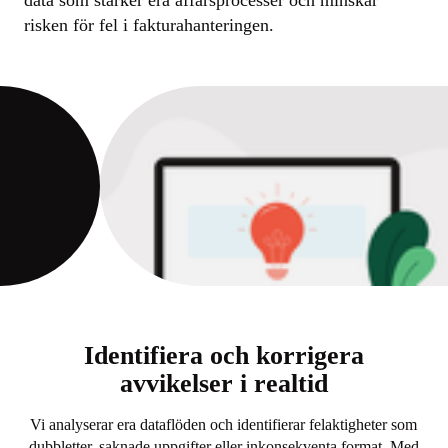
data som stärker era affärsprocesser och minskar
risken för fel i fakturahanteringen.
Identifiera och korrigera
avvikelser i realtid
Vi analyserar era dataflöden och identifierar felaktigheter som
dubbletter, saknade uppgifter eller inkonsekventa format. Med