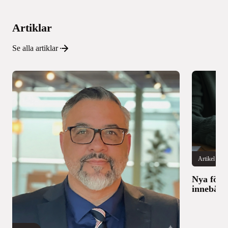
Artiklar
Se alla artiklar
Artikel
Nya föru
innebär 