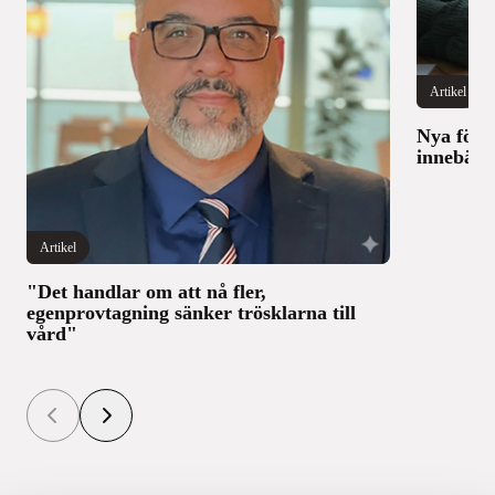
Artikel
Nya föru
innebär 
Artikel
"Det handlar om att nå fler,
egenprovtagning sänker trösklarna till
vård"