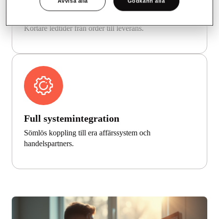
Avvisa alla
Godkänn alla
Snabbare affärsprocesser
Kortare ledtider från order till leverans.
Full systemintegration
Sömlös koppling till era affärssystem och
handelspartners.