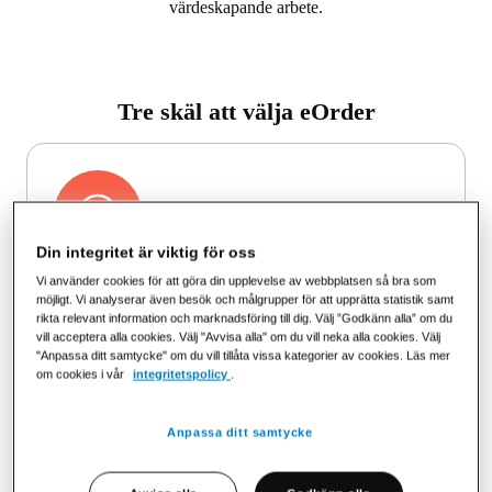
värdeskapande arbete.
Tre skäl att välja eOrder
Din integritet är viktig för oss
Vi använder cookies för att göra din upplevelse av webbplatsen så bra som
Möjliggör automatisk orderhantering
möjligt. Vi analyserar även besök och målgrupper för att upprätta statistik samt
Minska manuellt arbete och risken för fel.
rikta relevant information och marknadsföring till dig. Välj ”Godkänn alla” om du
vill acceptera alla cookies. Välj "Avvisa alla" om du vill neka alla cookies. Välj
"Anpassa ditt samtycke" om du vill tillåta vissa kategorier av cookies. Läs mer
om cookies i vår
integritetspolicy
.
Anpassa ditt samtycke