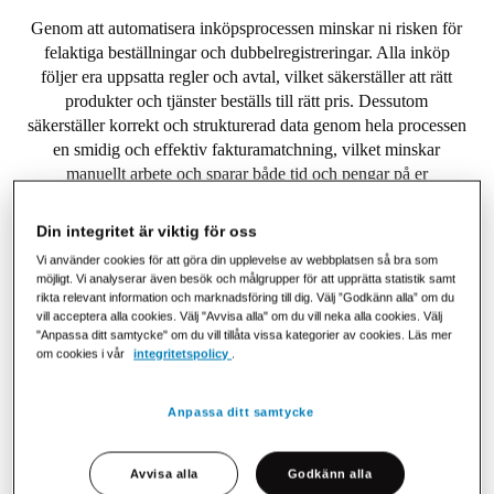
Genom att automatisera inköpsprocessen minskar ni risken för
felaktiga beställningar och dubbelregistreringar. Alla inköp
följer era uppsatta regler och avtal, vilket säkerställer att rätt
produkter och tjänster beställs till rätt pris. Dessutom
säkerställer korrekt och strukturerad data genom hela processen
en smidig och effektiv fakturamatchning, vilket minskar
manuellt arbete och sparar både tid och pengar på er
leverantörsreskontra (Accounts Payable). Samtidigt får ni bättre
kontroll över inkommande leveranser och fakturor, vilket
Din integritet är viktig för oss
stärker likviditeten och förenklar ekonomistyrningen
Vi använder cookies för att göra din upplevelse av webbplatsen så bra som
möjligt. Vi analyserar även besök och målgrupper för att upprätta statistik samt
rikta relevant information och marknadsföring till dig. Välj ”Godkänn alla” om du
vill acceptera alla cookies. Välj "Avvisa alla" om du vill neka alla cookies. Välj
"Anpassa ditt samtycke" om du vill tillåta vissa kategorier av cookies. Läs mer
Tre skäl att välja eProcurement
om cookies i vår
integritetspolicy
.
Anpassa ditt samtycke
Avvisa alla
Godkänn alla