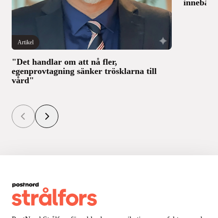
innebär 
Artikel
"Det handlar om att nå fler,
egenprovtagning sänker trösklarna till
vård"