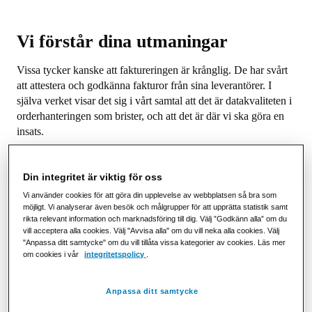
Vi förstår dina utmaningar
Vissa tycker kanske att faktureringen är krånglig. De har svårt
att attestera och godkänna fakturor från sina leverantörer. I
själva verket visar det sig i vårt samtal att det är datakvaliteten i
orderhanteringen som brister, och att det är där vi ska göra en
insats.
Andra kanske har jobbat med digital orderhantering länge, men
kan inte ta emot elektroniska fakturor. Ibland är anledningen så
Din integritet är viktig för oss
enkel att avdelningarna helt enkelt inte pratat med varandra,
Vi använder cookies för att göra din upplevelse av webbplatsen så bra som
eller att man inte betraktat hela transaktionsflödet utifrån ett
möjligt. Vi analyserar även besök och målgrupper för att upprätta statistik samt
helhetsperspektiv,
rikta relevant information och marknadsföring till dig. Välj ”Godkänn alla” om du
vill acceptera alla cookies. Välj "Avvisa alla" om du vill neka alla cookies. Välj
"Anpassa ditt samtycke" om du vill tillåta vissa kategorier av cookies. Läs mer
Svårigheterna finns i en viss fas i flödet - men effekterna visar
om cookies i vår
integritetspolicy
.
sig längre fram.
Och ibland kanske en kostnad måste tas, trots att värdet
Anpassa ditt samtycke
tillfaller en leverantör eller kund. Men nästan alltid får du också