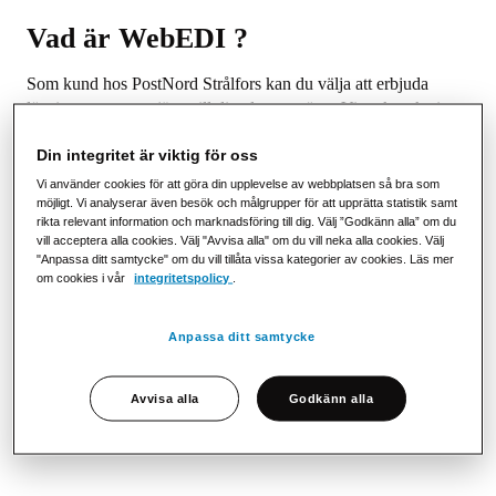
Vad är WebEDI ?
Som kund hos PostNord Strålfors kan du välja att erbjuda
lösningen som en tjänst till dina leverantörer. Vissa kanske inte
har något eget EDI-system, eller så har du behov av att erbjuda
Din integritet är viktig för oss
en faktureringskanal för små internationella leverantörer. Du
vill kunna arbeta lika effektivt och strukturerat mot alla.
Vi använder cookies för att göra din upplevelse av webbplatsen så bra som
möjligt. Vi analyserar även besök och målgrupper för att upprätta statistik samt
I sin enklaste form kan WebEDI fungera som ett
rikta relevant information och marknadsföring till dig. Välj ”Godkänn alla” om du
vill acceptera alla cookies. Välj "Avvisa alla" om du vill neka alla cookies. Välj
fakturaverktyg, men tjänsten kan även anpassas till att förmedla
"Anpassa ditt samtycke" om du vill tillåta vissa kategorier av cookies. Läs mer
ordrar till leverantörer och enkelt få tillbaka orderbekräftelser
om cookies i vår
integritetspolicy
.
och leveranaviseringar.
WebEDI används ofta som ett sätt att fånga de små
Anpassa ditt samtycke
leverantörerna och är en naturlig del av vår Onboarding-
process. De större leverantörerna ansluter sig till EDI, samtidigt
Avvisa alla
Godkänn alla
som de mindre enkelt ansluts till WebEDI-tjänsten. Resultatet
för dig som kund är samma uppnådda effekt.