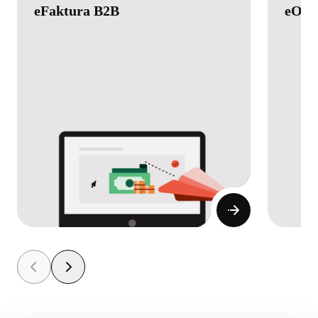
eFaktura B2B
eOrd